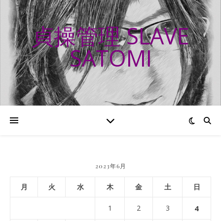
貞操管理 SLAVE
SATOMI
2023年6月
月
火
水
木
金
土
日
1
2
3
4