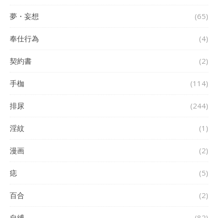
夢・妄想
(65)
奉仕行為
(4)
契約書
(2)
手枷
(114)
排尿
(244)
淫紋
(1)
漫画
(2)
痣
(5)
百合
(2)
自縛
(82)