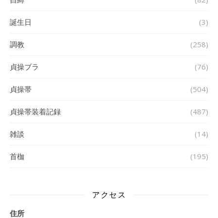
誕生日
(3)
調教
(258)
貞操ブラ
(76)
貞操帯
(504)
貞操帯装着記録
(487)
雑談
(14)
首枷
(195)
アクセス
住所