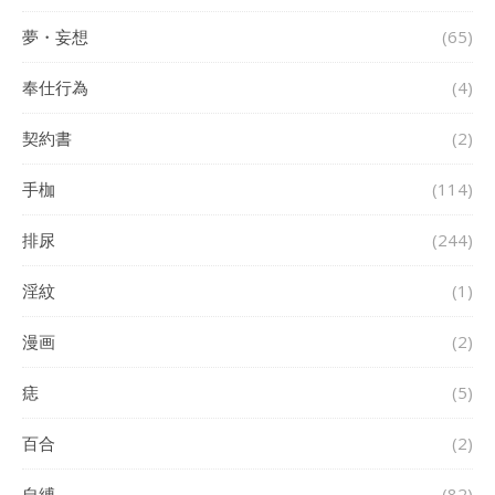
夢・妄想
(65)
奉仕行為
(4)
契約書
(2)
手枷
(114)
排尿
(244)
淫紋
(1)
漫画
(2)
痣
(5)
百合
(2)
自縛
(82)