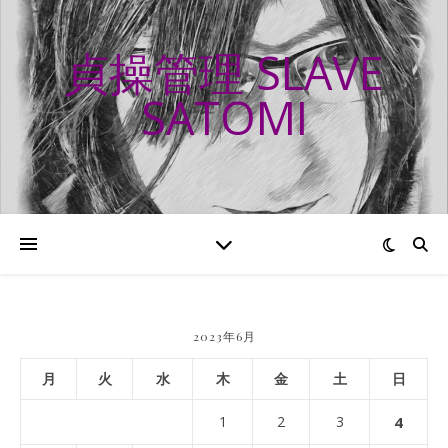
貞操管理 SLAVE
SATOMI
2023年6月
月
火
水
木
金
土
日
1
2
3
4