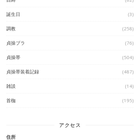
誕生日
(3)
調教
(258)
貞操ブラ
(76)
貞操帯
(504)
貞操帯装着記録
(487)
雑談
(14)
首枷
(195)
アクセス
住所