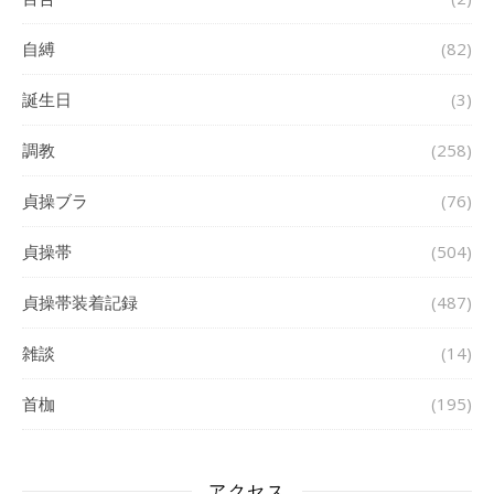
自縛
(82)
誕生日
(3)
調教
(258)
貞操ブラ
(76)
貞操帯
(504)
貞操帯装着記録
(487)
雑談
(14)
首枷
(195)
アクセス