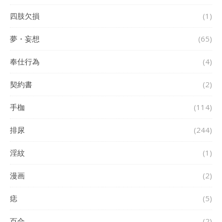
四肢欠損
(1)
夢・妄想
(65)
奉仕行為
(4)
契約書
(2)
手枷
(114)
排尿
(244)
淫紋
(1)
漫画
(2)
痣
(5)
百合
(2)