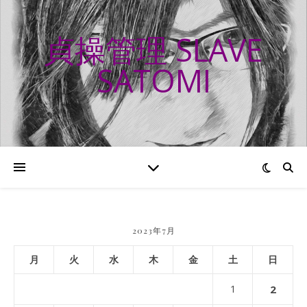
貞操管理 SLAVE
SATOMI
2023年7月
月
火
水
木
金
土
日
1
2