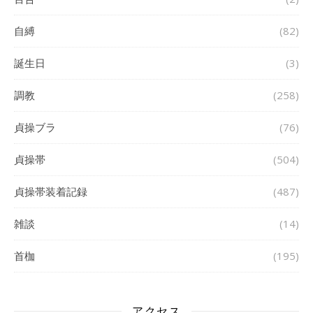
自縛
(82)
誕生日
(3)
調教
(258)
貞操ブラ
(76)
貞操帯
(504)
貞操帯装着記録
(487)
雑談
(14)
首枷
(195)
アクセス