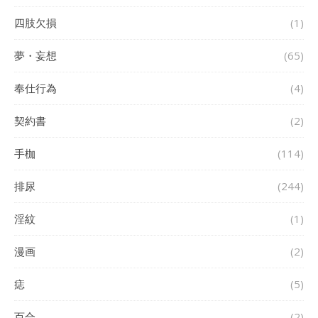
四肢欠損
(1)
夢・妄想
(65)
奉仕行為
(4)
契約書
(2)
手枷
(114)
排尿
(244)
淫紋
(1)
漫画
(2)
痣
(5)
百合
(2)