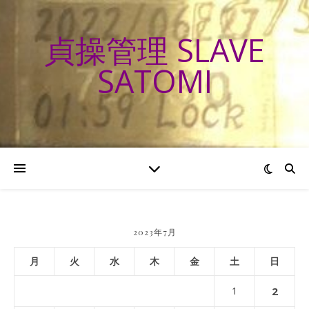
貞操管理 SLAVE
SATOMI
2023年7月
月
火
水
木
金
土
日
1
2