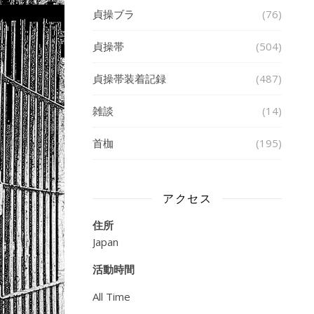
貞操ブラ
(76)
貞操帯
(504)
貞操帯装着記録
(487)
雑談
(14)
首枷
(195)
アクセス
住所
Japan
活動時間
All Time