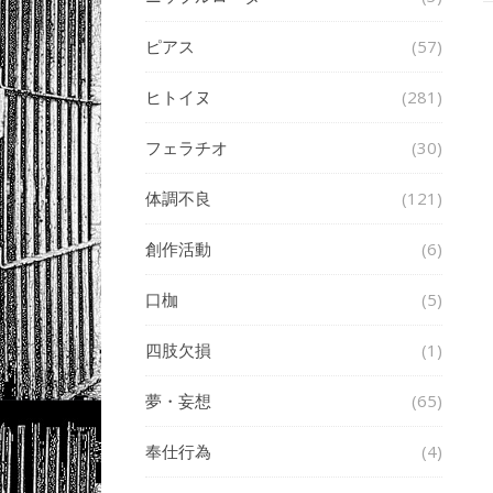
ピアス
(57)
ヒトイヌ
(281)
フェラチオ
(30)
体調不良
(121)
創作活動
(6)
口枷
(5)
四肢欠損
(1)
夢・妄想
(65)
奉仕行為
(4)