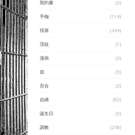
契約書
(2)
手枷
(114)
排尿
(244)
淫紋
(1)
漫画
(2)
痣
(5)
百合
(2)
自縛
(82)
誕生日
(3)
調教
(258)