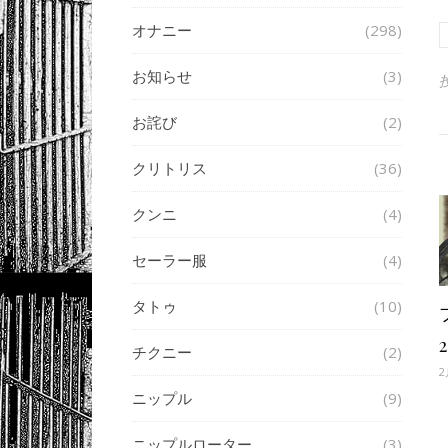
オナニー
(298)
お知らせ
(3)
お詫び
(2)
クリトリス
(36)
クンニ
(4)
セーラー服
(4)
タトゥ
(10)
2
チクニー
(2)
2
ニップル
(9)
ニップルローター
(3)