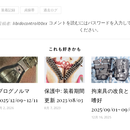
装着記録
貞操帯
過去ログ
コメントを読むにはパスワードを入力し
投稿者:
libidocontrol00xx
ください。
これも好きかも
ブログノルマ
保護中: 装着期間
拘束具の改良と
025/12/09~12/11
更新 2023/08/03
嗜好
月 2, 2026
8月 7, 2023
2025/09/01~09/
12月 16, 2025