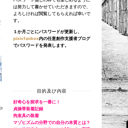
は努力して書かせていただきますので、
よろしければ閲覧してもらえれば幸いで
す。
て
１か月ごとにパスワードが更新し、
pixivfanbox
内の任意創作支援者ブログ
でパスワードを発表します。
目的及び内容
好奇心を探求を一番に！
04
貞操帯装着記録
拘束具の装着
マゾヒズムの分野での自分の本質とは？