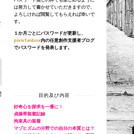
は努力して書かせていただきますので、
よろしければ閲覧してもらえれば幸いで
す。
て
１か月ごとにパスワードが更新し、
pixivfanbox
内の任意創作支援者ブログ
でパスワードを発表します。
間
目的及び内容
好奇心を探求を一番に！
貞操帯装着記録
拘束具の装着
マゾヒズムの分野での自分の本質とは？