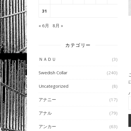
31
« 6月
8月 »
カテゴリー
ＮＡＤＵ
(3)
Swedish Collar
(240)
Uncategorized
(8)
アナニー
(17)
アナル
(79)
アンカー
(63)