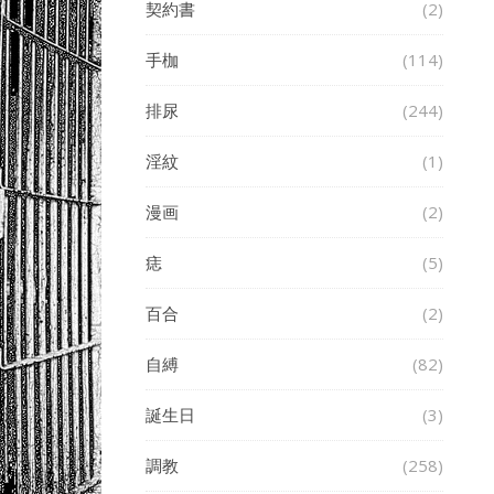
契約書
(2)
手枷
(114)
排尿
(244)
淫紋
(1)
漫画
(2)
痣
(5)
百合
(2)
自縛
(82)
誕生日
(3)
調教
(258)