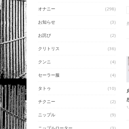
オナニー
(298)
お知らせ
(3)
お詫び
(2)
クリトリス
(36)
クンニ
(4)
セーラー服
(4)
タトゥ
(10)
チクニー
(2)
1
ニップル
(9)
ニップルローター
(3)