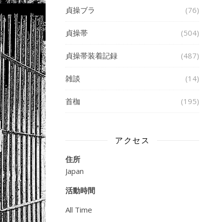
貞操ブラ
(76)
貞操帯
(504)
貞操帯装着記録
(487)
雑談
(14)
首枷
(195)
アクセス
住所
Japan
活動時間
All Time