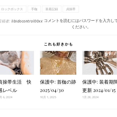
ロックボックス
手枷
装着記録
貞操帯
コメントを読むにはパスワードを入力し
投稿者:
libidocontrol00xx
ください。
これも好きかも
貞操帯生活 快
保護中: 首枷の跡
保護中: 装着期
感レベル
2025/04/30
更新 2024/01/15
月 6, 2024
10月 1, 2025
1月 28, 2024