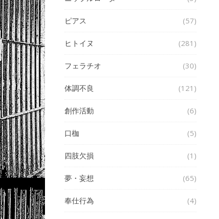
ピアス
(57)
ヒトイヌ
(281)
フェラチオ
(30)
体調不良
(121)
創作活動
(6)
口枷
(5)
四肢欠損
(1)
夢・妄想
(65)
奉仕行為
(4)