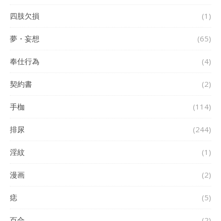
四肢欠損
(1)
夢・妄想
(65)
奉仕行為
(4)
契約書
(2)
手枷
(114)
排尿
(244)
淫紋
(1)
漫画
(2)
痣
(5)
百合
(2)