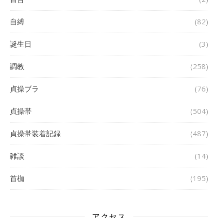
自縛
(82)
誕生日
(3)
調教
(258)
貞操ブラ
(76)
貞操帯
(504)
貞操帯装着記録
(487)
雑談
(14)
首枷
(195)
アクセス