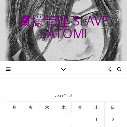
貞操管理 SLAVE
SATOMI
2023年7月
月
火
水
木
金
土
日
1
2