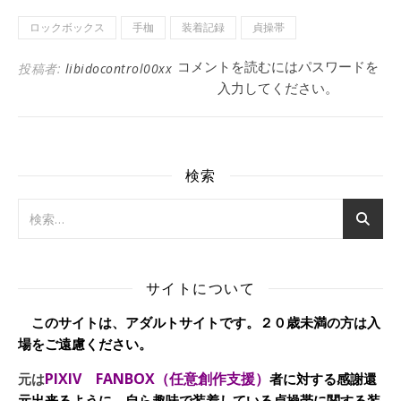
ロックボックス
手枷
装着記録
貞操帯
コメントを読むにはパスワードを
投稿者:
libidocontrol00xx
入力してください。
検索
サイトについて
このサイトは、アダルトサイトです。２０歳未満の方は入
場をご遠慮ください。
PIXIV FANBOX（任意創作支援）
元は
者に対する感謝還
元出来るように、自ら趣味で装着している貞操帯に関する装