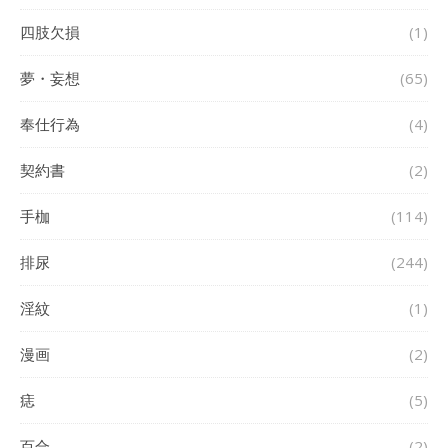
四肢欠損
(1)
夢・妄想
(65)
奉仕行為
(4)
契約書
(2)
手枷
(114)
排尿
(244)
淫紋
(1)
漫画
(2)
痣
(5)
百合
(2)