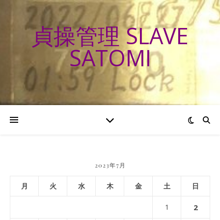
貞操管理 SLAVE
SATOMI
2023年7月
月
火
水
木
金
土
日
1
2