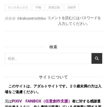
ロックボックス
手枷
装着記録
貞操帯
コメントを読むにはパスワードを
投稿者:
libidocontrol00xx
入力してください。
検索
サイトについて
このサイトは、アダルトサイトです。２０歳未満の方は入
場をご遠慮ください。
PIXIV FANBOX（任意創作支援）
元は
者に対する感謝還
元出来るように、自ら趣味で装着している貞操帯に関する装