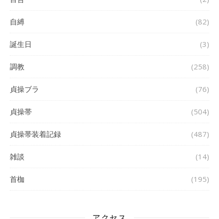
自縛
(82)
誕生日
(3)
調教
(258)
貞操ブラ
(76)
貞操帯
(504)
貞操帯装着記録
(487)
雑談
(14)
首枷
(195)
アクセス