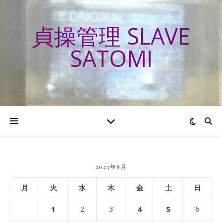
貞操管理 SLAVE
SATOMI
2023年8月
月
火
水
木
金
土
日
1
2
3
4
5
6