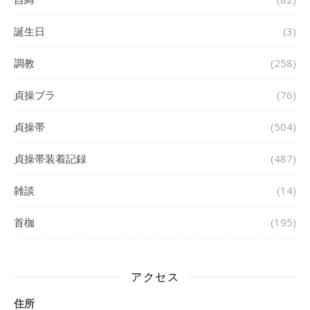
誕生日
(3)
調教
(258)
貞操ブラ
(76)
貞操帯
(504)
貞操帯装着記録
(487)
雑談
(14)
首枷
(195)
アクセス
住所