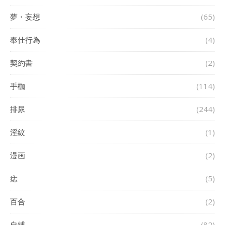
夢・妄想
(65)
奉仕行為
(4)
契約書
(2)
手枷
(114)
排尿
(244)
淫紋
(1)
漫画
(2)
痣
(5)
百合
(2)
自縛
(82)