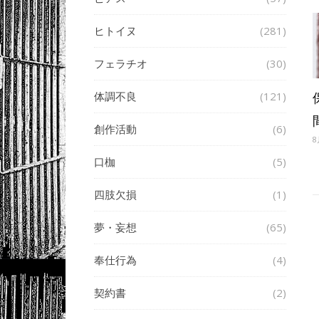
ヒトイヌ
(281)
フェラチオ
(30)
体調不良
(121)
創作活動
(6)
8
口枷
(5)
四肢欠損
(1)
夢・妄想
(65)
奉仕行為
(4)
契約書
(2)