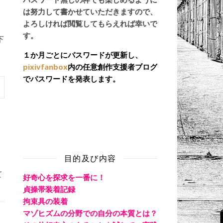
は努力して書かせていただきますので、
よろしければ閲覧してもらえれば幸いで
す。
下
１か月ごとにパスワードが更新し、
pixivfanbox
内の任意創作支援者ブログ
でパスワードを発表します。
目的及び内容
て
好奇心を探求を一番に！
貞操帯装着記録
拘束具の装着
マゾヒズムの分野での自分の本質とは？