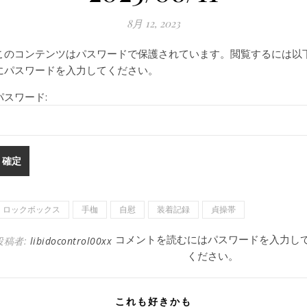
8月 12, 2023
このコンテンツはパスワードで保護されています。閲覧するには以
にパスワードを入力してください。
パスワード:
ロックボックス
手枷
自慰
装着記録
貞操帯
コメントを読むにはパスワードを入力し
投稿者:
libidocontrol00xx
ください。
これも好きかも