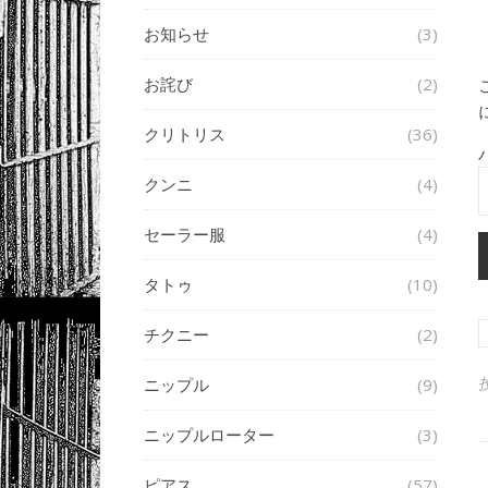
お知らせ
(3)
お詫び
(2)
クリトリス
(36)
クンニ
(4)
セーラー服
(4)
タトゥ
(10)
チクニー
(2)
ニップル
(9)
ニップルローター
(3)
ピアス
(57)