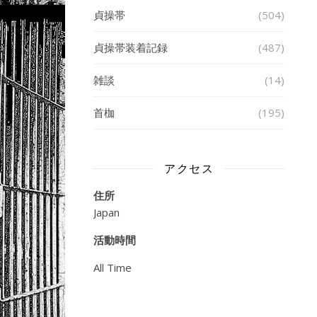
貞操帯
(504)
貞操帯装着記録
(487)
雑談
(14)
首枷
(195)
アクセス
住所
Japan
活動時間
All Time