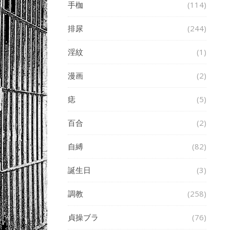
手枷
(114)
排尿
(244)
淫紋
(1)
漫画
(2)
痣
(5)
百合
(2)
自縛
(82)
誕生日
(3)
調教
(258)
貞操ブラ
(76)