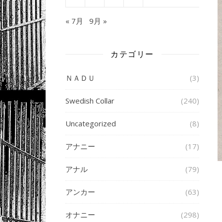
« 7月
9月 »
カテゴリー
ＮＡＤＵ
(3)
Swedish Collar
(240)
Uncategorized
(8)
アナニー
(17)
アナル
(79)
アンカー
(63)
オナニー
(298)