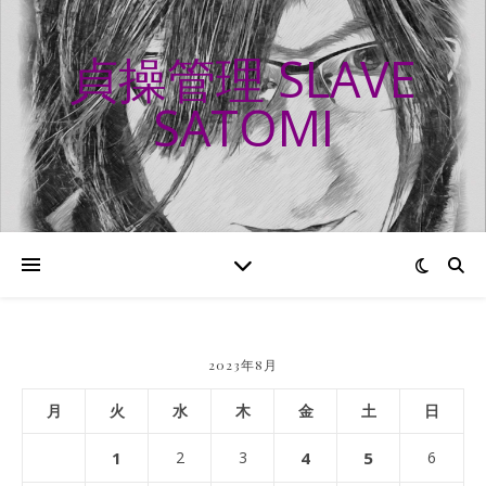
貞操管理 SLAVE
SATOMI
2023年8月
月
火
水
木
金
土
日
1
2
3
4
5
6