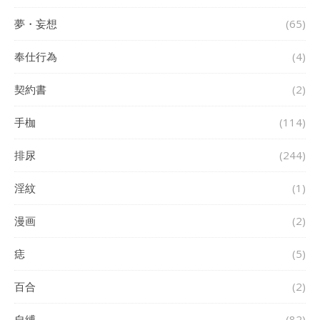
夢・妄想
(65)
奉仕行為
(4)
契約書
(2)
手枷
(114)
排尿
(244)
淫紋
(1)
漫画
(2)
痣
(5)
百合
(2)
自縛
(82)