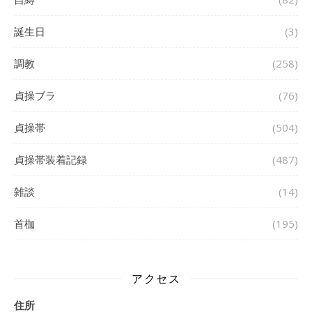
誕生日
(3)
調教
(258)
貞操ブラ
(76)
貞操帯
(504)
貞操帯装着記録
(487)
雑談
(14)
首枷
(195)
アクセス
住所