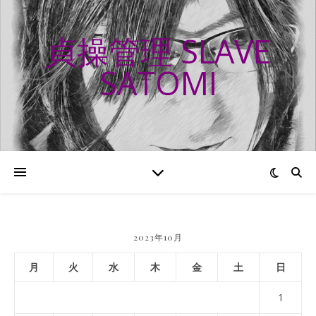
貞操管理 SLAVE
SATOMI
2023年10月
月
火
水
木
金
土
日
1