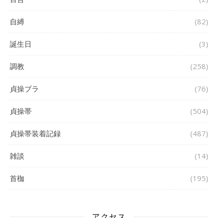
自縛
(82)
誕生日
(3)
調教
(258)
貞操ブラ
(76)
貞操帯
(504)
貞操帯装着記録
(487)
雑談
(14)
首枷
(195)
アクセス