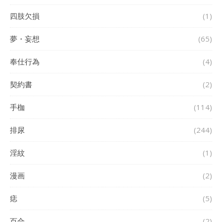
四肢欠損
(1)
夢・妄想
(65)
奉仕行為
(4)
契約書
(2)
手枷
(114)
排尿
(244)
淫紋
(1)
漫画
(2)
痣
(5)
百合
(2)