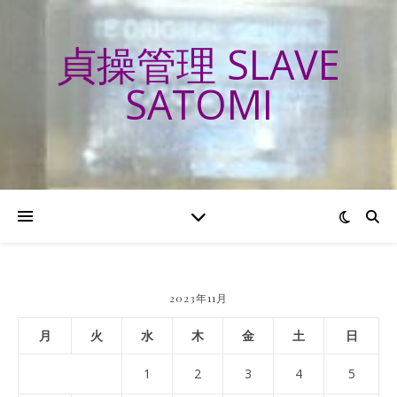
貞操管理 SLAVE
SATOMI
2023年11月
月
火
水
木
金
土
日
1
2
3
4
5