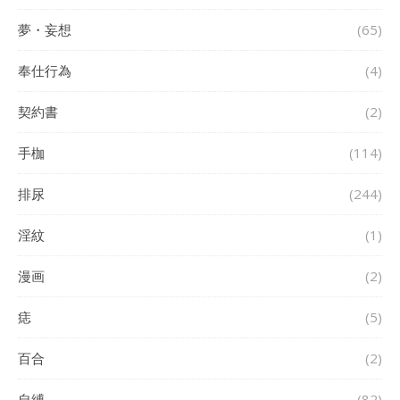
夢・妄想
(65)
奉仕行為
(4)
契約書
(2)
手枷
(114)
排尿
(244)
淫紋
(1)
漫画
(2)
痣
(5)
百合
(2)
自縛
(82)