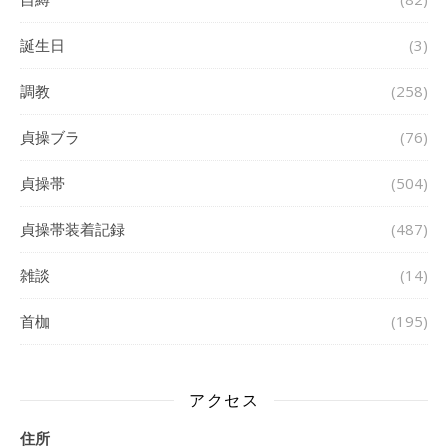
誕生日
(3)
調教
(258)
貞操ブラ
(76)
貞操帯
(504)
貞操帯装着記録
(487)
雑談
(14)
首枷
(195)
アクセス
住所