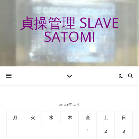
貞操管理 SLAVE
SATOMI
2023年12月
月
火
水
木
金
土
日
1
2
3