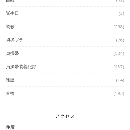
誕生日
(3)
調教
(258)
貞操ブラ
(76)
貞操帯
(504)
貞操帯装着記録
(487)
雑談
(14)
首枷
(195)
アクセス
住所