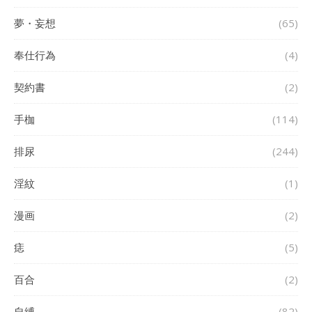
夢・妄想
(65)
奉仕行為
(4)
契約書
(2)
手枷
(114)
排尿
(244)
淫紋
(1)
漫画
(2)
痣
(5)
百合
(2)
自縛
(82)