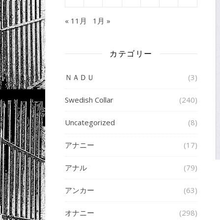
« 11月
1月 »
カテゴリー
ＮＡＤＵ
(3)
Swedish Collar
(240)
Uncategorized
(8)
アナニー
(17)
アナル
(79)
アンカー
(63)
オナニー
(298)