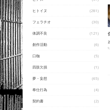
ヒトイヌ
(281)
フェラチオ
(30)
体調不良
(121)
創作活動
(6)
9
口枷
(5)
四肢欠損
(1)
夢・妄想
(65)
奉仕行為
(4)
契約書
(2)