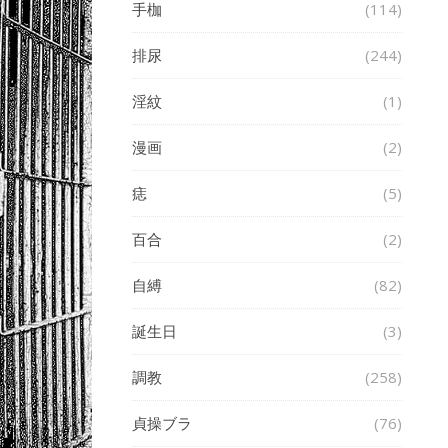
手枷
(114)
排尿
(244)
淫紋
(1)
漫画
(2)
痣
(5)
百合
(2)
自縛
(82)
誕生日
(3)
調教
(258)
貞操ブラ
(76)