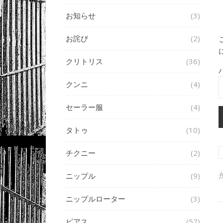
お知らせ
(3)
お詫び
(2)
クリトリス
(36)
クンニ
(4)
セーラー服
(4)
タトゥ
(10)
チクニー
(2)
ニップル
(9)
ニップルローター
(3)
ピアス
(57)