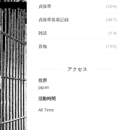
貞操帯
(504)
貞操帯装着記録
(487)
雑談
(14)
首枷
(195)
アクセス
住所
Japan
活動時間
All Time