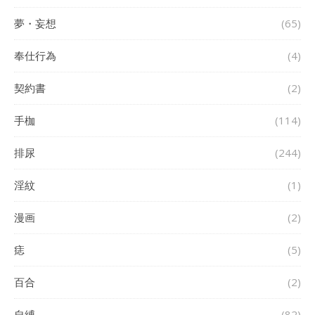
夢・妄想
(65)
奉仕行為
(4)
契約書
(2)
手枷
(114)
排尿
(244)
淫紋
(1)
漫画
(2)
痣
(5)
百合
(2)
自縛
(82)