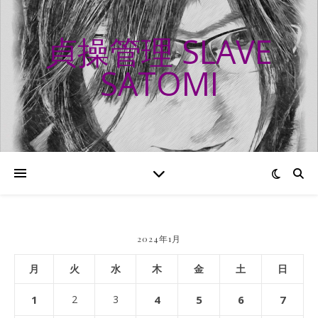
貞操管理 SLAVE
SATOMI
2024年1月
月
火
水
木
金
土
日
1
2
3
4
5
6
7