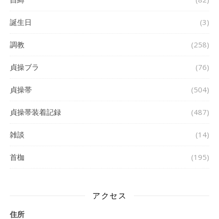
誕生日
(3)
調教
(258)
貞操ブラ
(76)
貞操帯
(504)
貞操帯装着記録
(487)
雑談
(14)
首枷
(195)
アクセス
住所