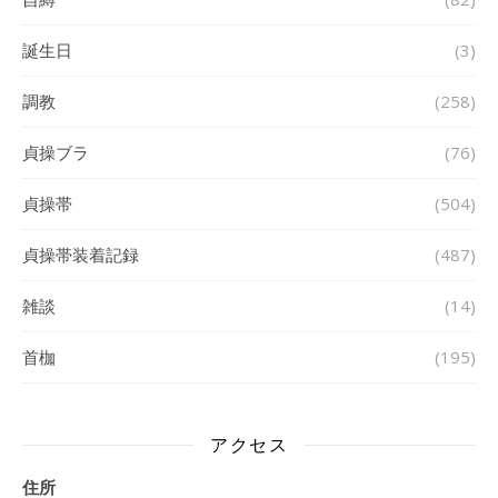
誕生日
(3)
調教
(258)
貞操ブラ
(76)
貞操帯
(504)
貞操帯装着記録
(487)
雑談
(14)
首枷
(195)
アクセス
住所