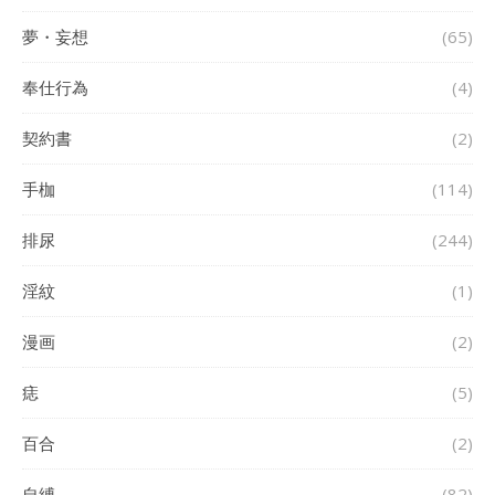
夢・妄想
(65)
奉仕行為
(4)
契約書
(2)
手枷
(114)
排尿
(244)
淫紋
(1)
漫画
(2)
痣
(5)
百合
(2)
自縛
(82)