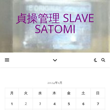
貞操管理 SLAVE
SATOMI
2024年1月
月
火
水
木
金
土
日
1
2
3
4
5
6
7