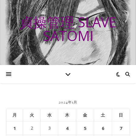
貞操管理 SLAVE
SATOMI
2024年1月
月
火
水
木
金
土
日
1
2
3
4
5
6
7