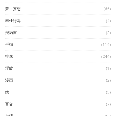
夢・妄想
(65)
奉仕行為
(4)
契約書
(2)
手枷
(114)
排尿
(244)
淫紋
(1)
漫画
(2)
痣
(5)
百合
(2)
自縛
(82)