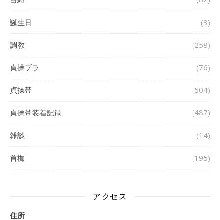
誕生日
(3)
調教
(258)
貞操ブラ
(76)
貞操帯
(504)
貞操帯装着記録
(487)
雑談
(14)
首枷
(195)
アクセス
住所