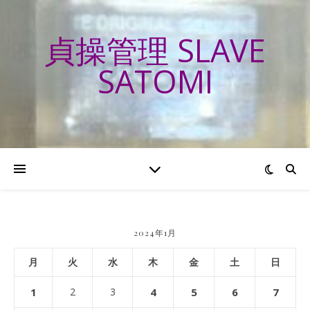
貞操管理 SLAVE
SATOMI
2024年1月
月
火
水
木
金
土
日
1
2
3
4
5
6
7