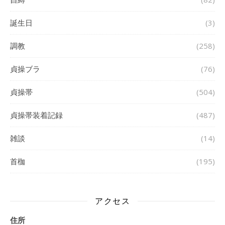
誕生日
(3)
調教
(258)
貞操ブラ
(76)
貞操帯
(504)
貞操帯装着記録
(487)
雑談
(14)
首枷
(195)
アクセス
住所