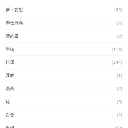
夢・妄想
(65)
奉仕行為
(4)
契約書
(2)
手枷
(114)
排尿
(244)
淫紋
(1)
漫画
(2)
痣
(5)
百合
(2)
自縛
(82)