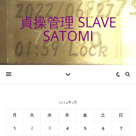
貞操管理 SLAVE
SATOMI
2024年1月
月
火
水
木
金
土
日
1
2
3
4
5
6
7