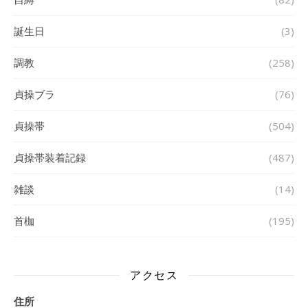
誕生日
(3)
調教
(258)
貞操ブラ
(76)
貞操帯
(504)
貞操帯装着記録
(487)
雑談
(14)
首枷
(195)
アクセス
住所