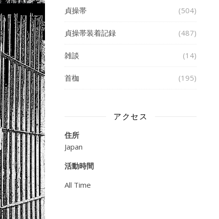
貞操帯
(504)
貞操帯装着記録
(487)
雑談
(14)
首枷
(195)
アクセス
住所
Japan
活動時間
All Time