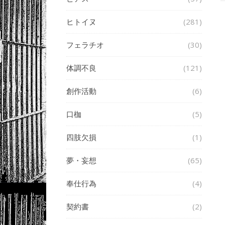
ヒトイヌ
(281)
フェラチオ
(30)
体調不良
(121)
創作活動
(6)
口枷
(5)
四肢欠損
(1)
夢・妄想
(65)
奉仕行為
(4)
契約書
(2)