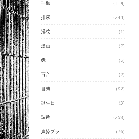
手枷
(114)
排尿
(244)
淫紋
(1)
漫画
(2)
痣
(5)
百合
(2)
自縛
(82)
誕生日
(3)
調教
(258)
貞操ブラ
(76)