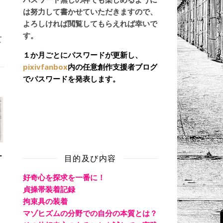
は努力して書かせていただきますので、
よろしければ閲覧してもらえれば幸いで
す。
て
１か月ごとにパスワードが更新し、
pixivfanbox
内の任意創作支援者ブログ
でパスワードを発表します。
ー
目的及び内容
好奇心を探求を一番に！
貞操帯装着記録
拘束具の装着
マゾヒズムの分野での自分の本質とは？