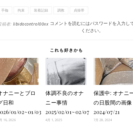
手枷
拘束
装着記録
調教
貞操帯
コメントを読むにはパスワードを入力し
投稿者:
libidocontrol00xx
ください。
これも好きかも
オナニーとブロ
体調不良のオナ
保護中: オナニ
グ日和
ニー事情
の日股間の画像
2026/01/02~01/03
2025/02/01~02/07
2024/07/21
月 16, 2026
4月 1, 2025
7月 28, 2024