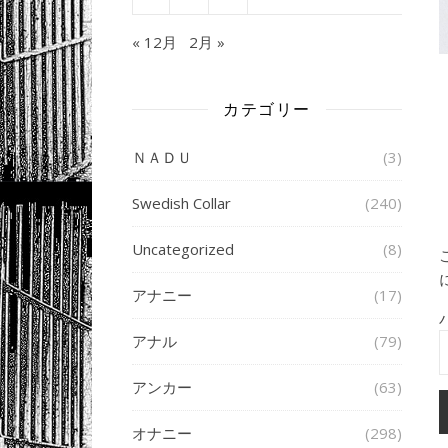
« 12月
2月 »
カテゴリー
ＮＡＤＵ
(3)
Swedish Collar
(240)
Uncategorized
(8)
アナニー
(17)
アナル
(79)
アンカー
(63)
オナニー
(298)