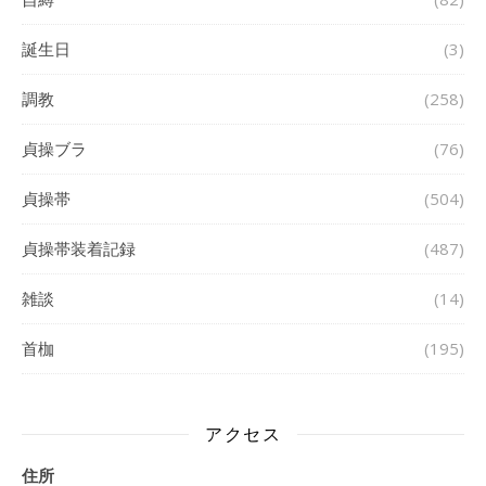
誕生日
(3)
調教
(258)
貞操ブラ
(76)
貞操帯
(504)
貞操帯装着記録
(487)
雑談
(14)
首枷
(195)
アクセス
住所