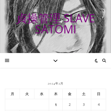
貞操管理 SLAVE
SATOMI
2024年2月
月
火
水
木
金
土
日
1
2
3
4