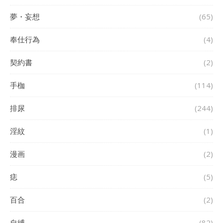
夢・妄想
(65)
奉仕行為
(4)
契約書
(2)
手枷
(114)
排尿
(244)
淫紋
(1)
漫画
(2)
痣
(5)
百合
(2)
自縛
(82)