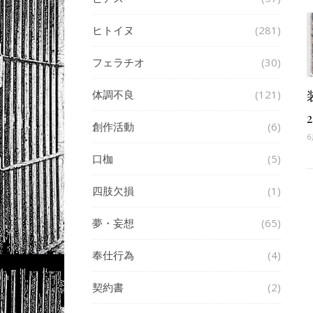
ヒトイヌ
(281)
フェラチオ
(30)
体調不良
(121)
創作活動
(6)
6
口枷
(5)
四肢欠損
(1)
夢・妄想
(65)
奉仕行為
(4)
契約書
(2)