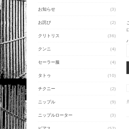
お知らせ
(3)
お詫び
(2)
クリトリス
(36)
クンニ
(4)
セーラー服
(4)
タトゥ
(10)
チクニー
(2)
ニップル
(9)
ニップルローター
(3)
ピアス
(57)