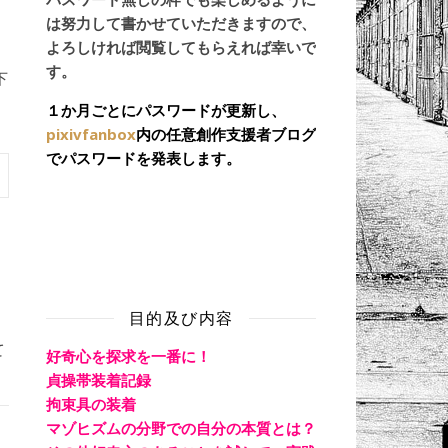
は努力して書かせていただきますので、
よろしければ閲覧してもらえれば幸いで
す。
下
１か月ごとにパスワードが更新し、
pixivfanbox
内の任意創作支援者ブログ
でパスワードを発表します。
目的及び内容
て
好奇心を探求を一番に！
貞操帯装着記録
拘束具の装着
マゾヒズムの分野での自分の本質とは？