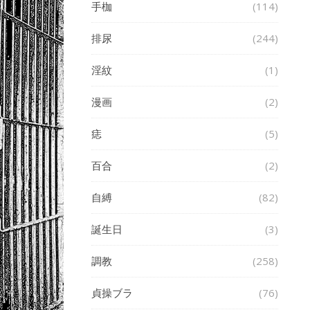
手枷
(114)
排尿
(244)
淫紋
(1)
漫画
(2)
痣
(5)
百合
(2)
自縛
(82)
誕生日
(3)
調教
(258)
貞操ブラ
(76)