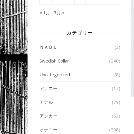
« 1月
3月 »
カテゴリー
ＮＡＤＵ
(3)
Swedish Collar
(240)
Uncategorized
(8)
アナニー
(17)
アナル
(79)
アンカー
(63)
オナニー
(298)