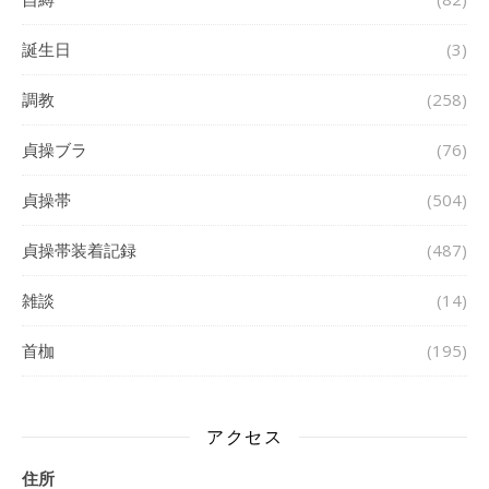
誕生日
(3)
調教
(258)
貞操ブラ
(76)
貞操帯
(504)
貞操帯装着記録
(487)
雑談
(14)
首枷
(195)
アクセス
住所