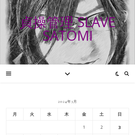
貞操管理 SLAVE
SATOMI
2024年3月
月
火
水
木
金
土
日
1
2
3