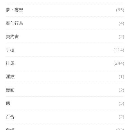
夢・妄想
(65)
奉仕行為
(4)
契約書
(2)
手枷
(114)
排尿
(244)
淫紋
(1)
漫画
(2)
痣
(5)
百合
(2)
自縛
(82)