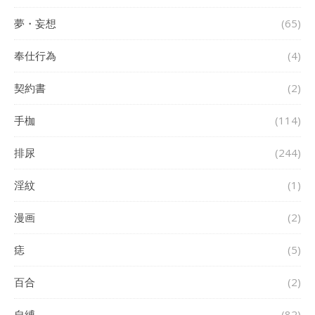
夢・妄想
(65)
奉仕行為
(4)
契約書
(2)
手枷
(114)
排尿
(244)
淫紋
(1)
漫画
(2)
痣
(5)
百合
(2)
自縛
(82)