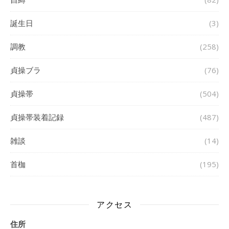
誕生日
(3)
調教
(258)
貞操ブラ
(76)
貞操帯
(504)
貞操帯装着記録
(487)
雑談
(14)
首枷
(195)
アクセス
住所