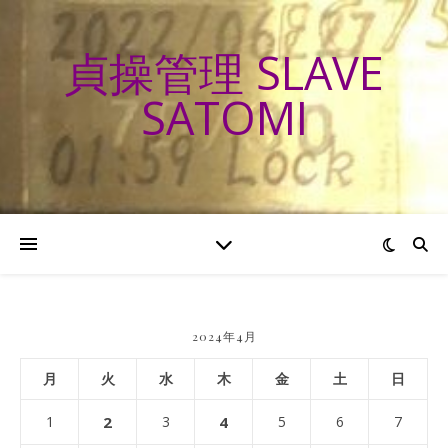
貞操管理 SLAVE
SATOMI
2024年4月
月
火
水
木
金
土
日
1
2
3
4
5
6
7