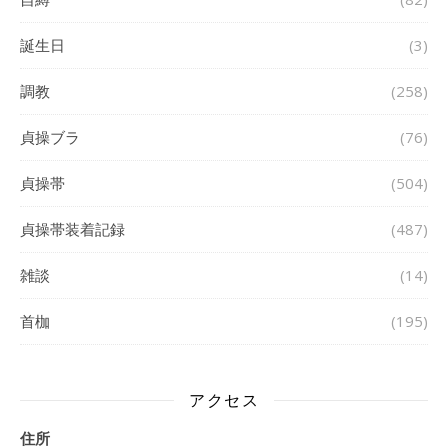
誕生日
(3)
調教
(258)
貞操ブラ
(76)
貞操帯
(504)
貞操帯装着記録
(487)
雑談
(14)
首枷
(195)
アクセス
住所