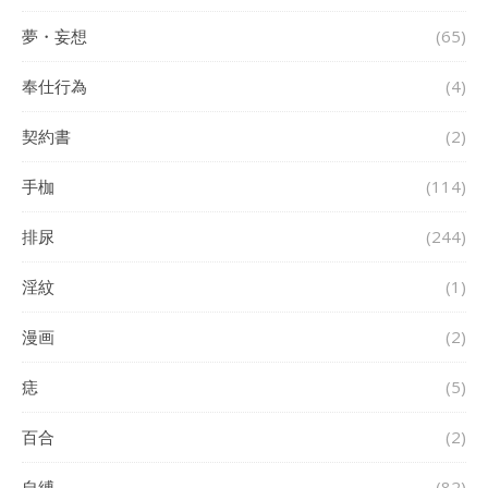
夢・妄想
(65)
奉仕行為
(4)
契約書
(2)
手枷
(114)
排尿
(244)
淫紋
(1)
漫画
(2)
痣
(5)
百合
(2)
自縛
(82)