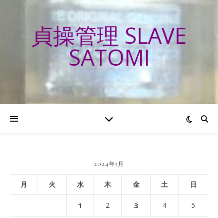
貞操管理 SLAVE
SATOMI
2024年5月
月
火
水
木
金
土
日
1
2
3
4
5