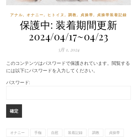
,
,
,
,
,
アナル
オナニー
ヒトイヌ
調教
貞操帯
貞操帯装着記録
保護中: 装着期間更新
2024/04/17~04/23
5月 1, 2024
このコンテンツはパスワードで保護されています。閲覧する
には以下にパスワードを入力してください。
パスワード:
オナニー
手枷
自慰
装着記録
調教
貞操帯