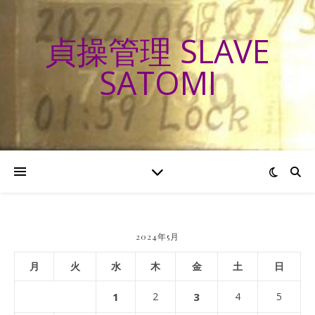
貞操管理 SLAVE
SATOMI
2024年5月
月
火
水
木
金
土
日
1
2
3
4
5