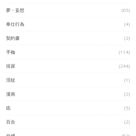
夢・妄想
(65)
奉仕行為
(4)
契約書
(2)
手枷
(114)
排尿
(244)
淫紋
(1)
漫画
(2)
痣
(5)
百合
(2)
自縛
(82)