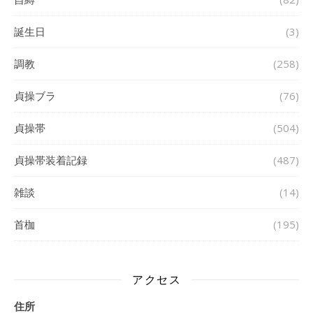
誕生日
(3)
調教
(258)
貞操ブラ
(76)
貞操帯
(504)
貞操帯装着記録
(487)
雑談
(14)
首枷
(195)
アクセス
住所