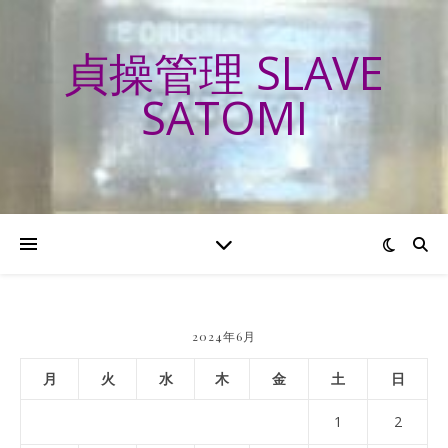
貞操管理 SLAVE
SATOMI
2024年6月
月
火
水
木
金
土
日
1
2