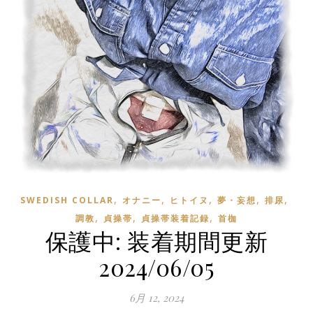
,
,
,
,
,
SWEDISH COLLAR
オナニー
ヒトイヌ
夢・妄想
排尿
,
,
,
調教
貞操帯
貞操帯装着記録
首枷
保護中: 装着期間更新
2024/06/05
6月 12, 2024