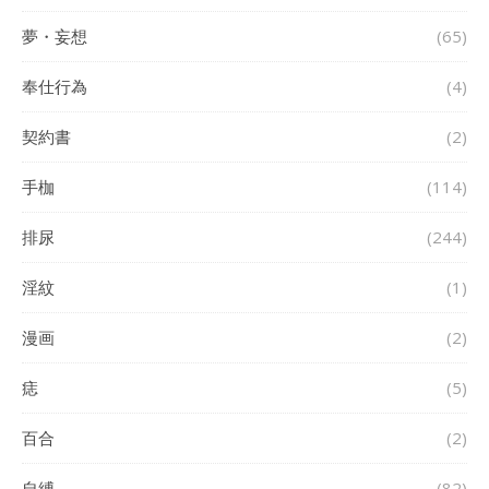
夢・妄想
(65)
奉仕行為
(4)
契約書
(2)
手枷
(114)
排尿
(244)
淫紋
(1)
漫画
(2)
痣
(5)
百合
(2)
自縛
(82)