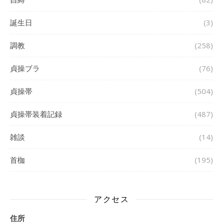
誕生日
(3)
調教
(258)
貞操ブラ
(76)
貞操帯
(504)
貞操帯装着記録
(487)
雑談
(14)
首枷
(195)
アクセス
住所