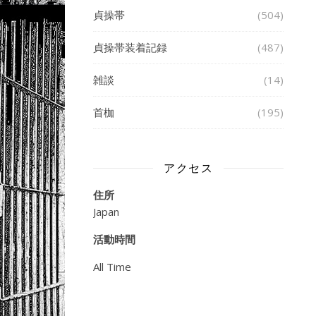
貞操帯
(504)
貞操帯装着記録
(487)
雑談
(14)
首枷
(195)
アクセス
住所
Japan
活動時間
All Time