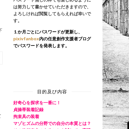
は努力して書かせていただきますので、
よろしければ閲覧してもらえれば幸いで
す。
下
１か月ごとにパスワードが更新し、
pixivfanbox
内の任意創作支援者ブログ
でパスワードを発表します。
目的及び内容
好奇心を探求を一番に！
貞操帯装着記録
て
拘束具の装着
マゾヒズムの分野での自分の本質とは？