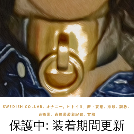
,
,
,
,
,
,
SWEDISH COLLAR
オナニー
ヒトイヌ
夢・妄想
排尿
調教
,
,
貞操帯
貞操帯装着記録
首枷
保護中: 装着期間更新