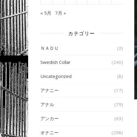
« 5月
7月 »
カテゴリー
ＮＡＤＵ
(3)
Swedish Collar
(240)
Uncategorized
(8)
アナニー
(17)
アナル
(79)
アンカー
(63)
オナニー
(298)