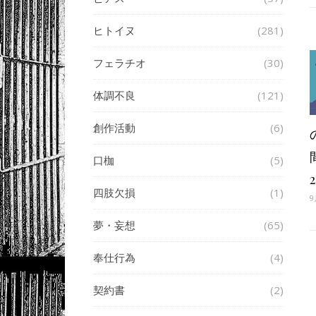
ヒトイヌ
(281)
フェラチオ
(30)
体調不良
(121)
創作活動
(6)
口枷
(5)
四肢欠損
(1)
9
夢・妄想
(65)
奉仕行為
(4)
契約書
(2)