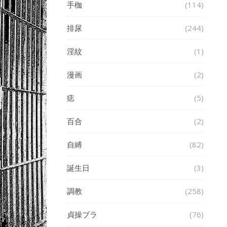
手枷
(114)
排尿
(244)
淫紋
(1)
漫画
(2)
痣
(5)
百合
(2)
自縛
(82)
誕生日
(3)
調教
(258)
貞操ブラ
(76)