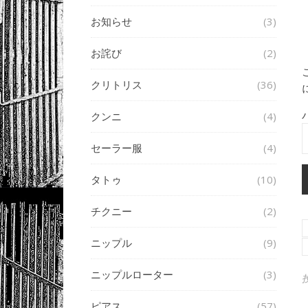
お知らせ
(3)
お詫び
(2)
クリトリス
(36)
クンニ
(4)
セーラー服
(4)
タトゥ
(10)
チクニー
(2)
ニップル
(9)
ニップルローター
(3)
ピアス
(57)