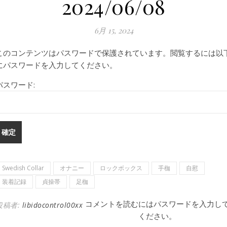
2024/06/08
6月 15, 2024
このコンテンツはパスワードで保護されています。閲覧するには以
にパスワードを入力してください。
パスワード:
Swedish Collar
オナニー
ロックボックス
手枷
自慰
装着記録
貞操帯
足枷
コメントを読むにはパスワードを入力し
投稿者:
libidocontrol00xx
ください。