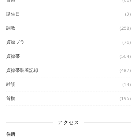
誕生日
(3)
調教
(258)
貞操ブラ
(76)
貞操帯
(504)
貞操帯装着記録
(487)
雑談
(14)
首枷
(195)
アクセス
住所