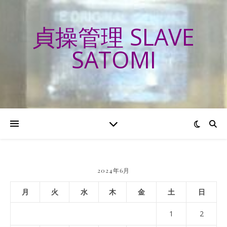
貞操管理 SLAVE
SATOMI
2024年6月
月
火
水
木
金
土
日
1
2