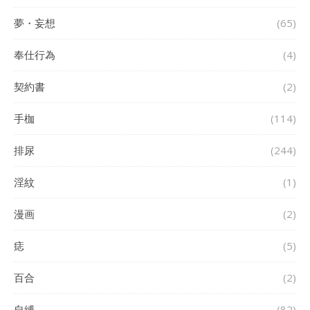
夢・妄想
(65)
奉仕行為
(4)
契約書
(2)
手枷
(114)
排尿
(244)
淫紋
(1)
漫画
(2)
痣
(5)
百合
(2)
自縛
(82)