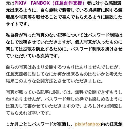
PIXIV FANBOX（任意創作支援）
元は
者に対する感謝還
元出来るように、自ら趣味で装着している貞操帯に関する装
着感や写真等を載せることで喜んでもらえるように開設した
サイトです。
私自身が写った写真のない記事についてはパスワード制限は
なしで投稿させていただきますが、個人写真が入ったものに
関しては拡散を防止するために。パスワード制限を掛けさせ
ていただいている次第です。
自らの写真はあまり公開するつもりはありませんでしたが、
任意支援者に対してなにか何か出来るものはないかと考えた
結果このような公開方法とさせていただきました。
写真が載っている記事に関しては、無料で公開できずもうし
わけありませんが、パスワード無しの枠でも楽しめるように
は努力して書かせていただきますので、よろしければ閲覧し
てもらえれば幸いです。
１か月ごとにパスワードが更新し、
pixivfanbox
内の任意創