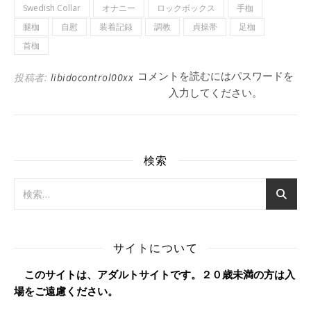
Swedish Collar
オナニー
ロックボックス
手枷
腿枷
自慰
装着記録
調教
貞操帯
足枷
首枷
コメントを読むにはパスワードを
投稿者:
libidocontrol00xx
入力してください。
検索
サイトについて
このサイトは、アダルトサイトです。２０歳未満の方は入
場をご遠慮ください。