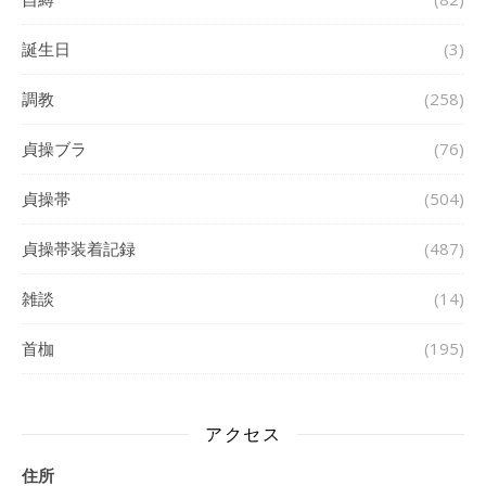
誕生日
(3)
調教
(258)
貞操ブラ
(76)
貞操帯
(504)
貞操帯装着記録
(487)
雑談
(14)
首枷
(195)
アクセス
住所