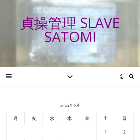
貞操管理 SLAVE
SATOMI
2024年6月
月
火
水
木
金
土
日
1
2