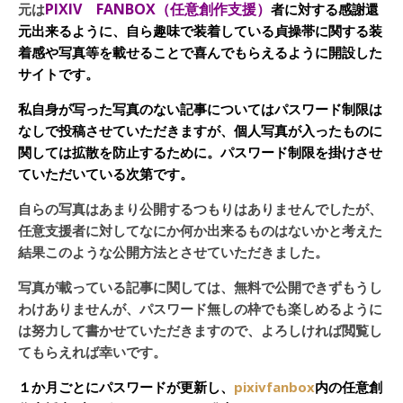
PIXIV FANBOX（任意創作支援）
元は
者に対する感謝還
元出来るように、自ら趣味で装着している貞操帯に関する装
着感や写真等を載せることで喜んでもらえるように開設した
サイトです。
私自身が写った写真のない記事についてはパスワード制限は
なしで投稿させていただきますが、個人写真が入ったものに
関しては拡散を防止するために。パスワード制限を掛けさせ
ていただいている次第です。
自らの写真はあまり公開するつもりはありませんでしたが、
任意支援者に対してなにか何か出来るものはないかと考えた
結果このような公開方法とさせていただきました。
写真が載っている記事に関しては、無料で公開できずもうし
わけありませんが、パスワード無しの枠でも楽しめるように
は努力して書かせていただきますので、よろしければ閲覧し
てもらえれば幸いです。
１か月ごとにパスワードが更新し、
pixivfanbox
内の任意創