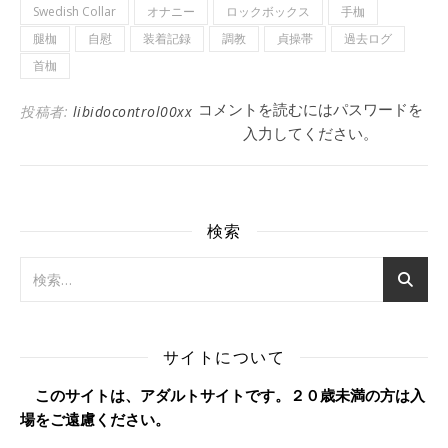
Swedish Collar
オナニー
ロックボックス
手枷
腿枷
自慰
装着記録
調教
貞操帯
過去ログ
首枷
コメントを読むにはパスワードを
投稿者:
libidocontrol00xx
入力してください。
検索
サイトについて
このサイトは、アダルトサイトです。２０歳未満の方は入
場をご遠慮ください。