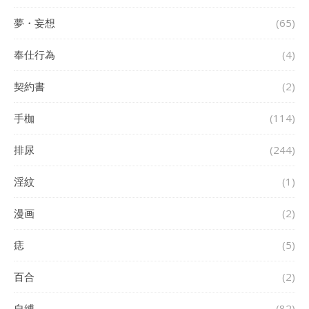
夢・妄想
(65)
奉仕行為
(4)
契約書
(2)
手枷
(114)
排尿
(244)
淫紋
(1)
漫画
(2)
痣
(5)
百合
(2)
自縛
(82)