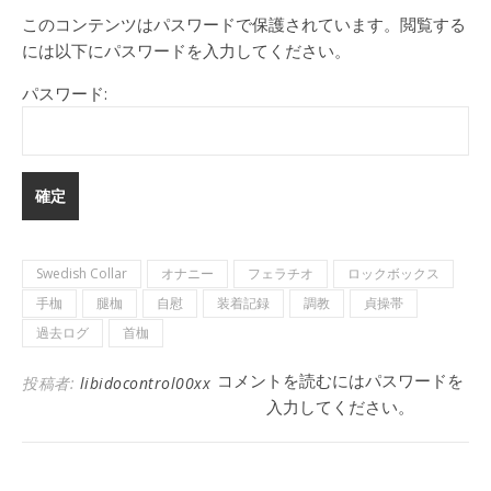
このコンテンツはパスワードで保護されています。閲覧する
には以下にパスワードを入力してください。
パスワード:
Swedish Collar
オナニー
フェラチオ
ロックボックス
手枷
腿枷
自慰
装着記録
調教
貞操帯
過去ログ
首枷
コメントを読むにはパスワードを
投稿者:
libidocontrol00xx
入力してください。