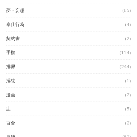
夢・妄想
(65)
奉仕行為
(4)
契約書
(2)
手枷
(114)
排尿
(244)
淫紋
(1)
漫画
(2)
痣
(5)
百合
(2)
自縛
(82)