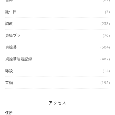
誕生日
(3)
調教
(258)
貞操ブラ
(76)
貞操帯
(504)
貞操帯装着記録
(487)
雑談
(14)
首枷
(195)
アクセス
住所