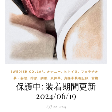
,
,
,
,
SWEDISH COLLAR
オナニー
ヒトイヌ
フェラチオ
,
,
,
,
,
夢・妄想
排尿
調教
貞操帯
貞操帯装着記録
首枷
保護中: 装着期間更新
2024/06/19
6月 22, 2024