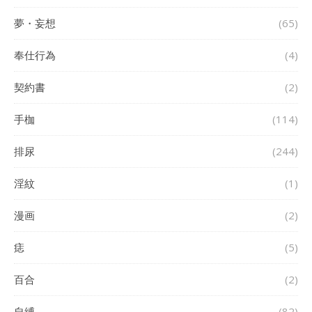
夢・妄想
(65)
奉仕行為
(4)
契約書
(2)
手枷
(114)
排尿
(244)
淫紋
(1)
漫画
(2)
痣
(5)
百合
(2)
自縛
(82)