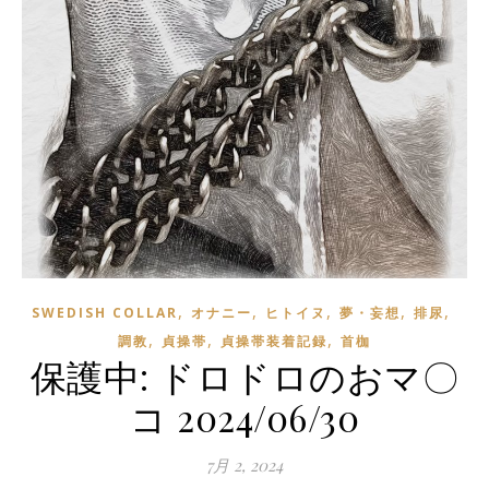
,
,
,
,
,
SWEDISH COLLAR
オナニー
ヒトイヌ
夢・妄想
排尿
,
,
,
調教
貞操帯
貞操帯装着記録
首枷
保護中: ドロドロのおマ〇
コ 2024/06/30
7月 2, 2024