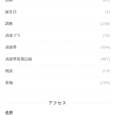
誕生日
(3)
調教
(258)
貞操ブラ
(76)
貞操帯
(504)
貞操帯装着記録
(487)
雑談
(14)
首枷
(195)
アクセス
住所