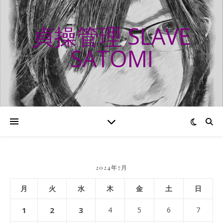
貞操管理 SLAVE
SATOMI
2024年7月
月
火
水
木
金
土
日
1
2
3
4
5
6
7