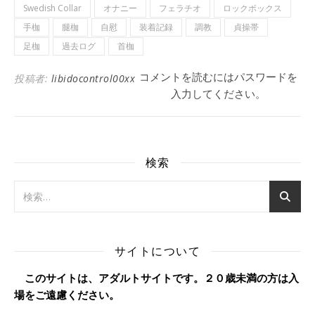
Swedish Collar
オナニー
フェラチオ
ロックボックス
手枷
腿枷
自慰
装着記録
調教
貞操帯
足枷
過去ログ
首枷
コメントを読むにはパスワードを
投稿者:
libidocontrol00xx
入力してください。
検索
サイトについて
このサイトは、アダルトサイトです。２０歳未満の方は入
場をご遠慮ください。