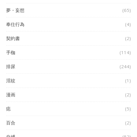
夢・妄想
(65)
奉仕行為
(4)
契約書
(2)
手枷
(114)
排尿
(244)
淫紋
(1)
漫画
(2)
痣
(5)
百合
(2)
自縛
(82)