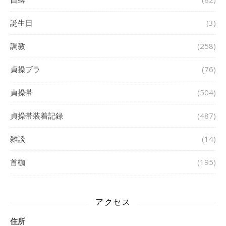
誕生日
(3)
調教
(258)
貞操ブラ
(76)
貞操帯
(504)
貞操帯装着記録
(487)
雑談
(14)
首枷
(195)
アクセス
住所