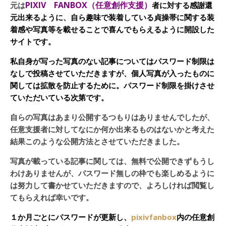
PIXIV FANBOX（任意創作支援）
元は
者に対する感謝還
元出来るように、自ら趣味で装着している貞操帯に関する装
着感や写真等を載せることで喜んでもらえるように開設した
サイトです。
私自身が写った写真のない記事についてはパスワード制限は
なしで投稿させていただきますが、個人写真が入ったものに
関しては拡散を防止するために。パスワード制限を掛けさせ
ていただいている次第です。
自らの写真はあまり公開するつもりはありませんでしたが、
任意支援者に対してなにか何か出来るものはないかと考えた
結果このような公開方法とさせていただきました。
写真が載っている記事に関しては、無料で公開できずもうし
わけありませんが、パスワード無しの枠でも楽しめるように
は努力して書かせていただきますので、よろしければ閲覧し
てもらえれば幸いです。
１か月ごとにパスワードが更新し、
pixivfanbox
内の任意創