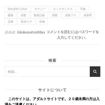
Swedish Collar
オナニー
ロックボックス
手枷
腿枷
自慰
装着記録
調教
貞操ブラ
貞操帯
足枷
過去ログ
首枷
コメントを読むにはパスワードを
投稿者:
libidocontrol00xx
入力してください。
検索
サイトについて
このサイトは、アダルトサイトです。２０歳未満の方は入
場をご遠慮ください。