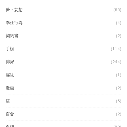
夢・妄想
(65)
奉仕行為
(4)
契約書
(2)
手枷
(114)
排尿
(244)
淫紋
(1)
漫画
(2)
痣
(5)
百合
(2)
自縛
(82)