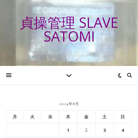
貞操管理 SLAVE
SATOMI
2024年8月
月
火
水
木
金
土
日
1
2
3
4