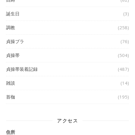
誕生日
(3)
調教
(258)
貞操ブラ
(76)
貞操帯
(504)
貞操帯装着記録
(487)
雑談
(14)
首枷
(195)
アクセス
住所