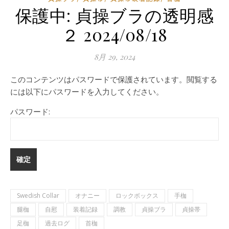
保護中: 貞操ブラの透明感
２ 2024/08/18
8月 29, 2024
このコンテンツはパスワードで保護されています。閲覧する
には以下にパスワードを入力してください。
パスワード:
Swedish Collar
オナニー
ロックボックス
手枷
腿枷
自慰
装着記録
調教
貞操ブラ
貞操帯
足枷
過去ログ
首枷