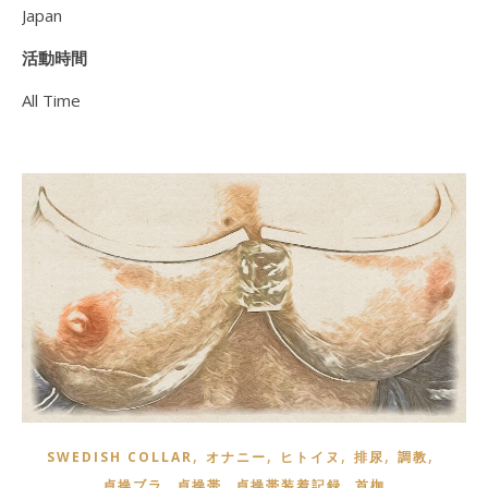
Japan
活動時間
All Time
,
,
,
,
,
SWEDISH COLLAR
オナニー
ヒトイヌ
排尿
調教
,
,
,
貞操ブラ
貞操帯
貞操帯装着記録
首枷