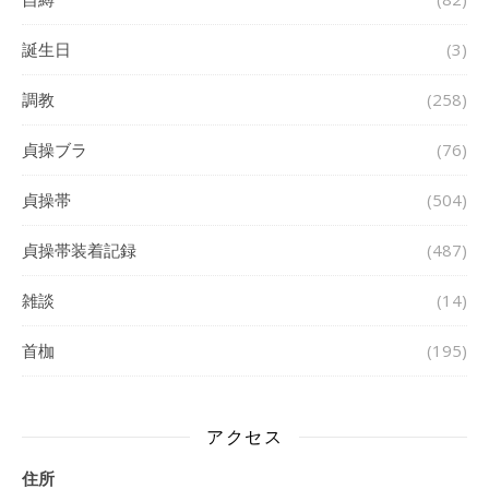
誕生日
(3)
調教
(258)
貞操ブラ
(76)
貞操帯
(504)
貞操帯装着記録
(487)
雑談
(14)
首枷
(195)
アクセス
住所