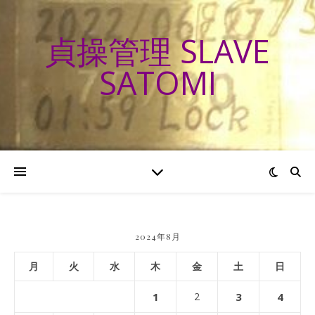
貞操管理 SLAVE
SATOMI
2024年8月
月
火
水
木
金
土
日
1
2
3
4