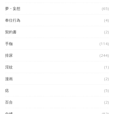
夢・妄想
(65)
奉仕行為
(4)
契約書
(2)
手枷
(114)
排尿
(244)
淫紋
(1)
漫画
(2)
痣
(5)
百合
(2)
自縛
(82)