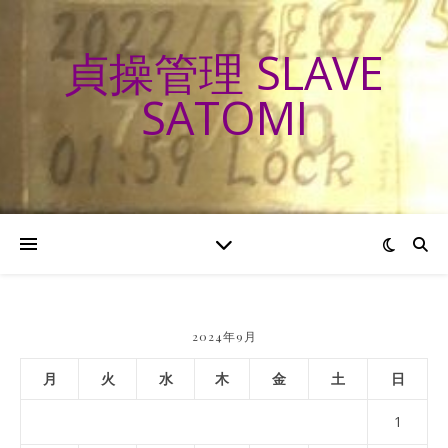
貞操管理 SLAVE
SATOMI
2024年9月
月
火
水
木
金
土
日
1