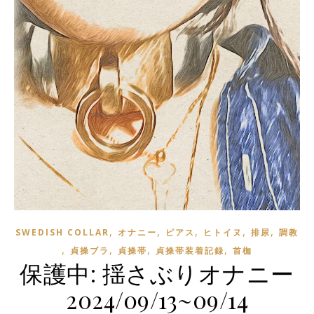
,
,
,
,
,
SWEDISH COLLAR
オナニー
ピアス
ヒトイヌ
排尿
調教
,
,
,
,
貞操ブラ
貞操帯
貞操帯装着記録
首枷
保護中: 揺さぶりオナニー
2024/09/13~09/14