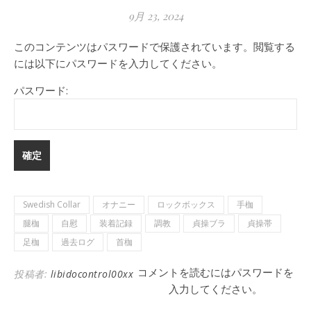
9月 23, 2024
このコンテンツはパスワードで保護されています。閲覧する
には以下にパスワードを入力してください。
パスワード:
Swedish Collar
オナニー
ロックボックス
手枷
腿枷
自慰
装着記録
調教
貞操ブラ
貞操帯
足枷
過去ログ
首枷
コメントを読むにはパスワードを
投稿者:
libidocontrol00xx
入力してください。