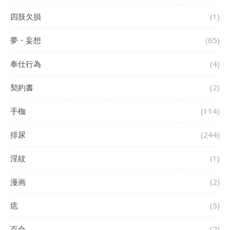
四肢欠損
(1)
夢・妄想
(65)
奉仕行為
(4)
契約書
(2)
手枷
(114)
排尿
(244)
淫紋
(1)
漫画
(2)
痣
(5)
百合
(2)