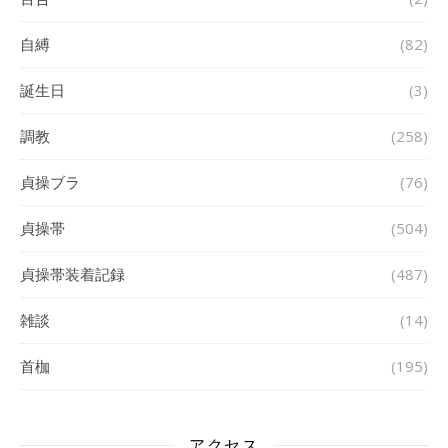
自縛
(82)
誕生日
(3)
調教
(258)
貞操ブラ
(76)
貞操帯
(504)
貞操帯装着記録
(487)
雑談
(14)
首枷
(195)
アクセス