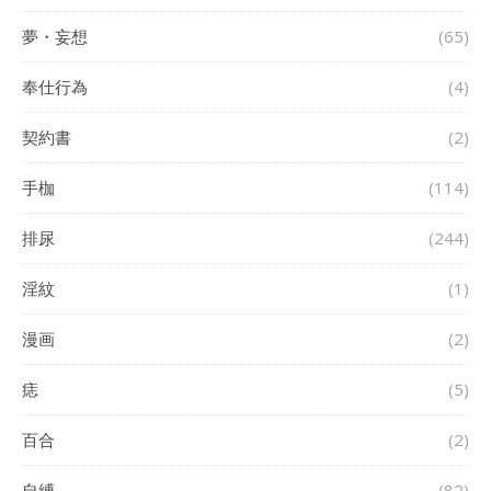
夢・妄想
(65)
奉仕行為
(4)
契約書
(2)
手枷
(114)
排尿
(244)
淫紋
(1)
漫画
(2)
痣
(5)
百合
(2)
自縛
(82)