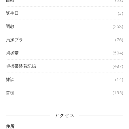
誕生日
(3)
調教
(258)
貞操ブラ
(76)
貞操帯
(504)
貞操帯装着記録
(487)
雑談
(14)
首枷
(195)
アクセス
住所