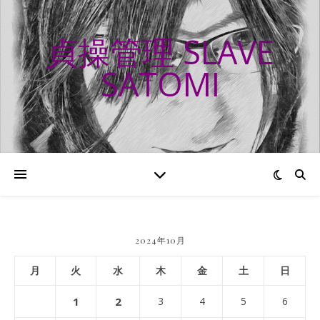
貞操管理 SLAVE
SATOMI
2024年10月
月
火
水
木
金
土
日
1
2
3
4
5
6