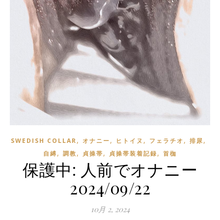
,
,
,
,
,
SWEDISH COLLAR
オナニー
ヒトイヌ
フェラチオ
排尿
,
,
,
,
自縛
調教
貞操帯
貞操帯装着記録
首枷
保護中: 人前でオナニー
2024/09/22
10月 2, 2024