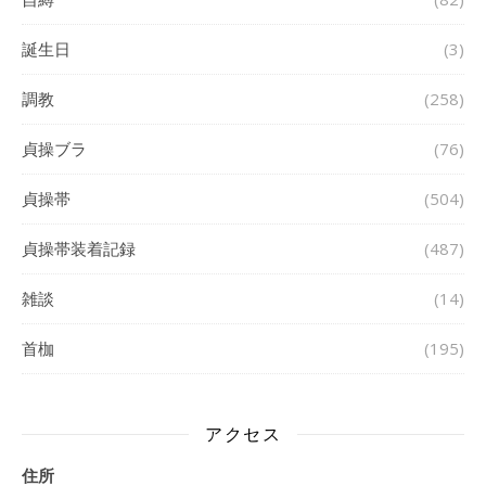
誕生日
(3)
調教
(258)
貞操ブラ
(76)
貞操帯
(504)
貞操帯装着記録
(487)
雑談
(14)
首枷
(195)
アクセス
住所