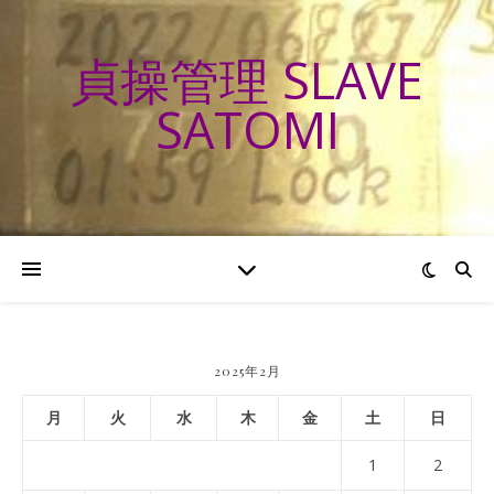
貞操管理 SLAVE
SATOMI
2025年2月
月
火
水
木
金
土
日
1
2