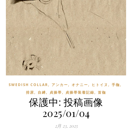
,
,
,
,
,
SWEDISH COLLAR
アンカー
オナニー
ヒトイヌ
手枷
,
,
,
,
排尿
自縛
貞操帯
貞操帯装着記録
首枷
保護中: 投稿画像
2025/01/04
2月 23, 2025