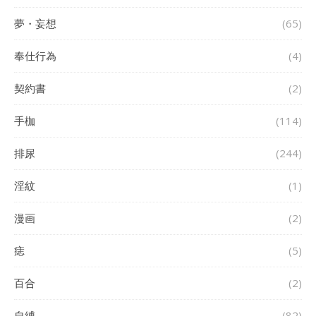
夢・妄想
(65)
奉仕行為
(4)
契約書
(2)
手枷
(114)
排尿
(244)
淫紋
(1)
漫画
(2)
痣
(5)
百合
(2)
自縛
(82)