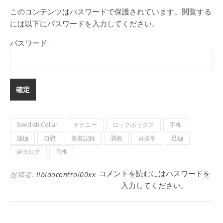
このコンテンツはパスワードで保護されています。閲覧する
には以下にパスワードを入力してください。
パスワード:
Swedish Collar
オナニー
ロックボックス
手枷
腿枷
自慰
装着記録
調教
貞操帯
足枷
過去ログ
首枷
コメントを読むにはパスワードを
投稿者:
libidocontrol00xx
入力してください。