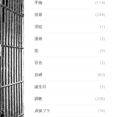
手枷
(114)
排尿
(244)
淫紋
(1)
漫画
(2)
痣
(5)
百合
(2)
自縛
(82)
誕生日
(3)
調教
(258)
貞操ブラ
(76)