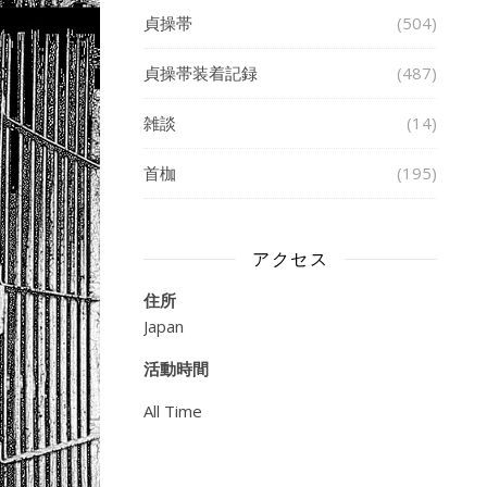
貞操帯
(504)
貞操帯装着記録
(487)
雑談
(14)
首枷
(195)
アクセス
住所
Japan
活動時間
All Time