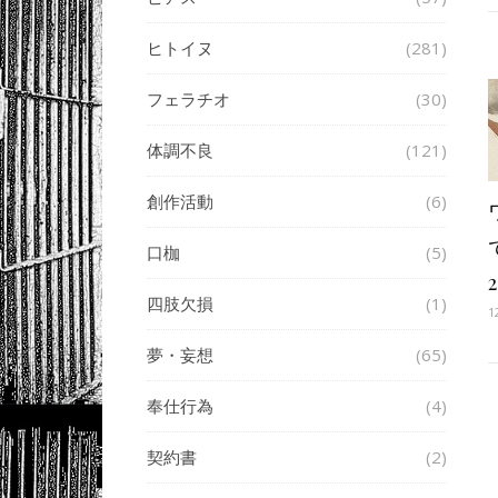
ヒトイヌ
(281)
フェラチオ
(30)
体調不良
(121)
創作活動
(6)
口枷
(5)
四肢欠損
(1)
1
夢・妄想
(65)
奉仕行為
(4)
契約書
(2)