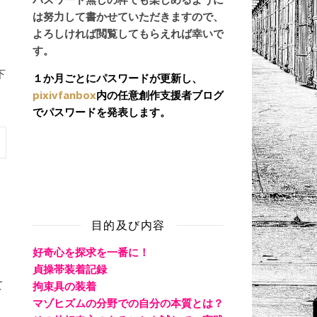
は努力して書かせていただきますので、
よろしければ閲覧してもらえれば幸いで
す。
下
１か月ごとにパスワードが更新し、
pixivfanbox
内の任意創作支援者ブログ
でパスワードを発表します。
目的及び内容
好奇心を探求を一番に！
貞操帯装着記録
て
拘束具の装着
マゾヒズムの分野での自分の本質とは？