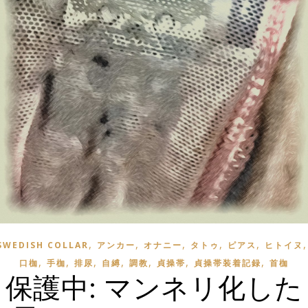
,
,
,
,
,
SWEDISH COLLAR
アンカー
オナニー
タトゥ
ピアス
ヒトイヌ
,
,
,
,
,
,
,
口枷
手枷
排尿
自縛
調教
貞操帯
貞操帯装着記録
首枷
保護中: マンネリ化した