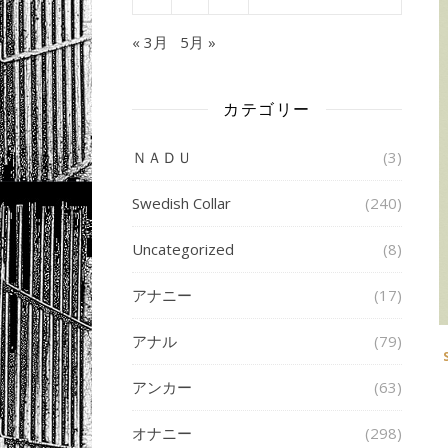
« 3月
5月 »
カテゴリー
ＮＡＤＵ
(3)
Swedish Collar
(240)
Uncategorized
(8)
アナニー
(17)
アナル
(79)
アンカー
(63)
オナニー
(298)