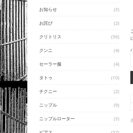
お知らせ
(3)
お詫び
(2)
クリトリス
(36)
クンニ
(4)
セーラー服
(4)
タトゥ
(10)
チクニー
(2)
ニップル
(9)
ニップルローター
(3)
ピアス
(57)