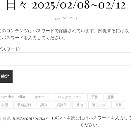
日々 2025/02/08~02/12
4月 28, 2025
このコンテンツはパスワードで保護されています。閲覧するには以
にパスワードを入力してください。
パスワード:
Swedish Collar
オナニー
ロックボックス
手枷
腿枷
自慰
装着記録
調教
貞操帯
足枷
過去ログ
首枷
コメントを読むにはパスワードを入力し
投稿者:
libidocontrol00xx
ください。