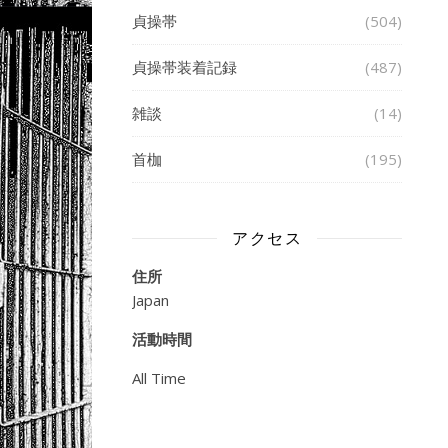
貞操帯
(504)
貞操帯装着記録
(487)
雑談
(14)
首枷
(195)
アクセス
住所
Japan
活動時間
All Time