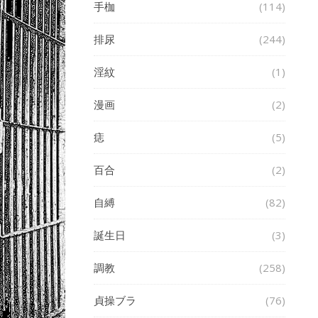
手枷
(114)
排尿
(244)
淫紋
(1)
漫画
(2)
痣
(5)
百合
(2)
自縛
(82)
誕生日
(3)
調教
(258)
貞操ブラ
(76)