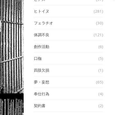
ヒトイヌ
(281)
フェラチオ
(30)
体調不良
(121)
創作活動
(6)
口枷
(5)
四肢欠損
(1)
夢・妄想
(65)
奉仕行為
(4)
契約書
(2)