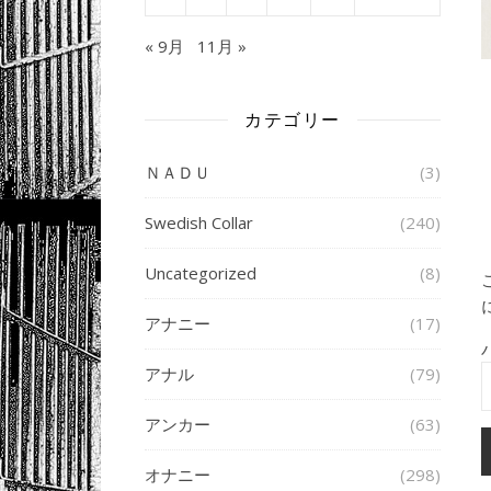
« 9月
11月 »
カテゴリー
ＮＡＤＵ
(3)
Swedish Collar
(240)
Uncategorized
(8)
アナニー
(17)
アナル
(79)
アンカー
(63)
オナニー
(298)