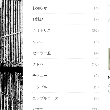
お知らせ
(3)
お詫び
(2)
クリトリス
(36)
クンニ
(4)
セーラー服
(4)
タトゥ
(10)
チクニー
(2)
ニップル
(9)
9
ニップルローター
(3)
ピアス
(57)