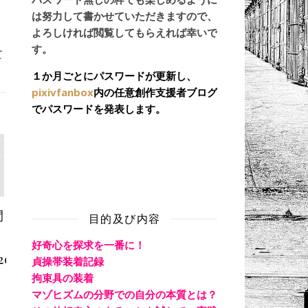
は努力して書かせていただきますので、
よろしければ閲覧してもらえれば幸いで
す。
て
１か月ごとにパスワードが更新し、
pixivfanbox
内の任意創作支援者ブログ
でパスワードを発表します。
間
目的及び内容
好奇心を探求を一番に！
20
貞操帯装着記録
拘束具の装着
マゾヒズムの分野での自分の本質とは？