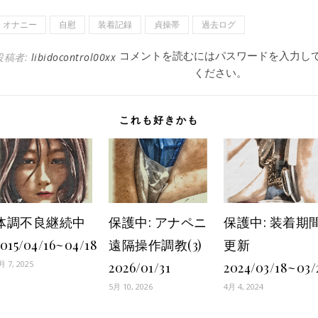
オナニー
自慰
装着記録
貞操帯
過去ログ
コメントを読むにはパスワードを入力し
投稿者:
libidocontrol00xx
ください。
これも好きかも
体調不良継続中
保護中: アナペニ
保護中: 装着期
2015/04/16~04/18
遠隔操作調教(3)
更新
月 7, 2025
2026/01/31
2024/03/18~03/
5月 10, 2026
4月 4, 2024