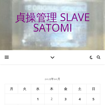
貞操管理 SLAVE
SATOMI
2025年10月
月
火
水
木
金
土
日
1
2
3
4
5