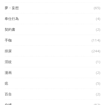
夢・妄想
(65)
奉仕行為
(4)
契約書
(2)
手枷
(114)
排尿
(244)
淫紋
(1)
漫画
(2)
痣
(5)
百合
(2)
自縛
(82)