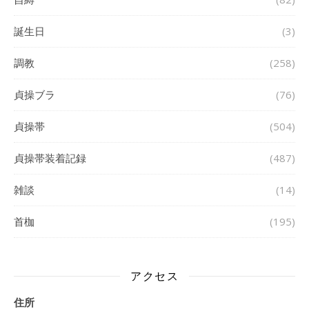
誕生日
(3)
調教
(258)
貞操ブラ
(76)
貞操帯
(504)
貞操帯装着記録
(487)
雑談
(14)
首枷
(195)
アクセス
住所