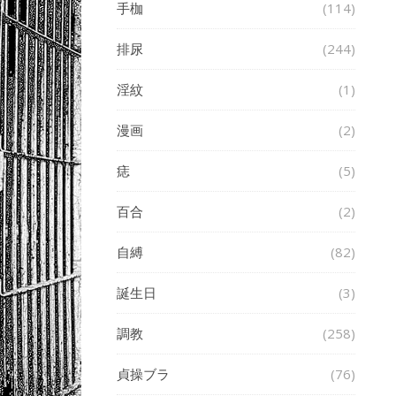
手枷
(114)
排尿
(244)
淫紋
(1)
漫画
(2)
痣
(5)
百合
(2)
自縛
(82)
誕生日
(3)
調教
(258)
貞操ブラ
(76)