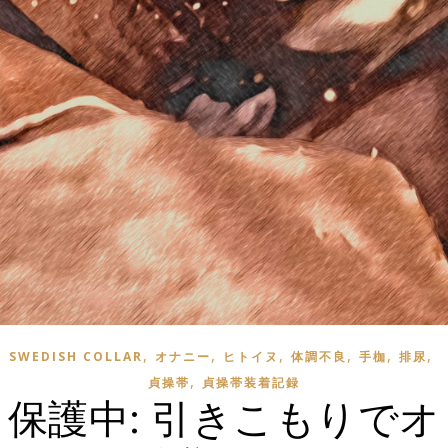
,
,
,
,
,
,
SWEDISH COLLAR
オナニー
ヒトイヌ
体調不良
手枷
排尿
,
貞操帯
貞操帯装着記録
保護中: 引きこもりでオ