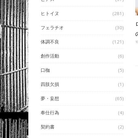
ヒトイヌ
(281)
フェラチオ
(30)
体調不良
(121)
1
創作活動
(6)
口枷
(5)
四肢欠損
(1)
夢・妄想
(65)
奉仕行為
(4)
契約書
(2)