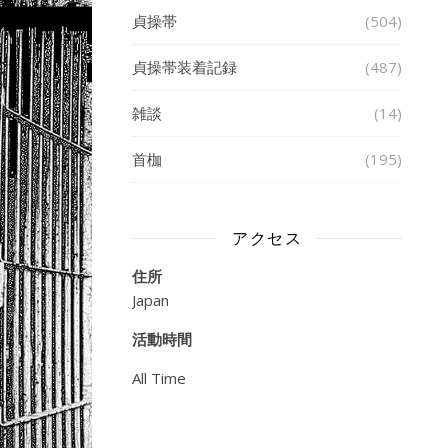
貞操帯
(504)
貞操帯装着記録
(487)
雑談
(14)
首枷
(195)
アクセス
住所
Japan
活動時間
All Time