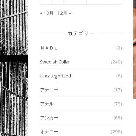
« 10月
12月 »
カテゴリー
ＮＡＤＵ
(3)
Swedish Collar
(240)
Uncategorized
(8)
アナニー
(17)
アナル
(79)
アンカー
(63)
オナニー
(298)