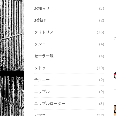
お知らせ
(3)
お詫び
(2)
クリトリス
(36)
クンニ
(4)
セーラー服
(4)
タトゥ
(10)
チクニー
(2)
ニップル
(9)
ニップルローター
(3)
ピアス
(57)