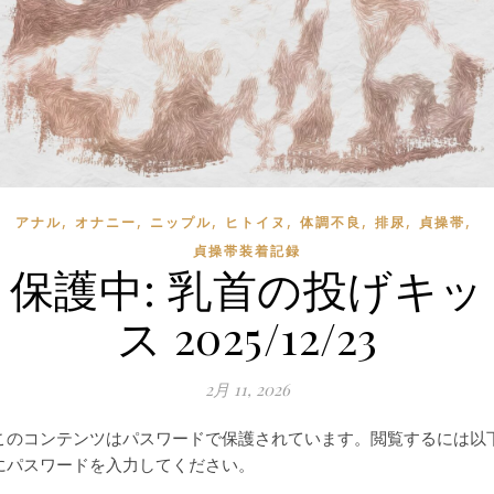
,
,
,
,
,
,
,
アナル
オナニー
ニップル
ヒトイヌ
体調不良
排尿
貞操帯
貞操帯装着記録
保護中: 乳首の投げキッ
ス 2025/12/23
2月 11, 2026
このコンテンツはパスワードで保護されています。閲覧するには以
にパスワードを入力してください。