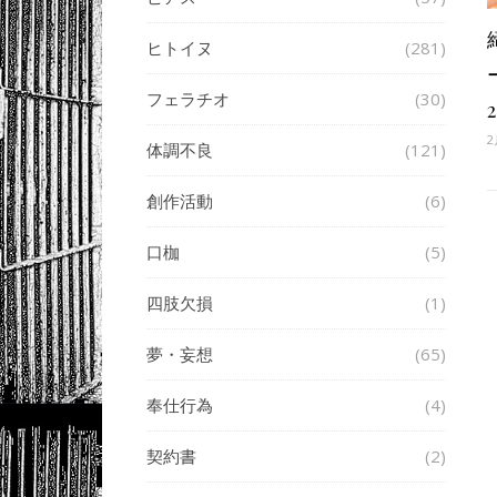
ヒトイヌ
(281)
フェラチオ
(30)
2
体調不良
(121)
創作活動
(6)
口枷
(5)
四肢欠損
(1)
夢・妄想
(65)
奉仕行為
(4)
契約書
(2)