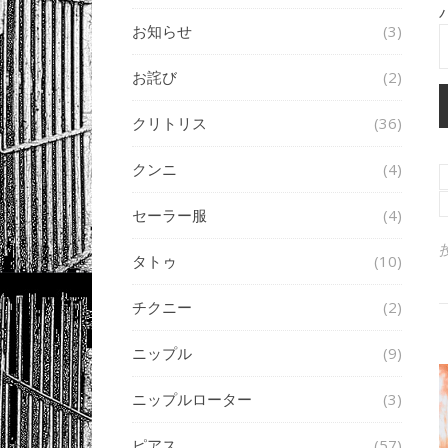
お知らせ
(3)
お詫び
(2)
クリトリス
(36)
クンニ
(4)
セーラー服
(4)
タトゥ
(10)
チクニー
(2)
ニップル
(9)
ニップルローター
(3)
ピアス
(57)