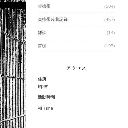
貞操帯
(504)
貞操帯装着記録
(487)
雑談
(14)
首枷
(195)
アクセス
住所
Japan
活動時間
All Time