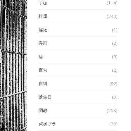
手枷
(114)
排尿
(244)
淫紋
(1)
漫画
(2)
痣
(5)
百合
(2)
自縛
(82)
誕生日
(3)
調教
(258)
貞操ブラ
(76)