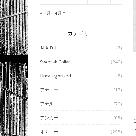
« 1月
4月 »
カテゴリー
ＮＡＤＵ
(3)
Swedish Collar
(240)
Uncategorized
(8)
アナニー
(17)
アナル
(79)
アンカー
(63)
オナニー
(298)