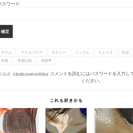
パスワード:
アナル
アナルプラグ
オナニー
ニップル
ヒトイヌ
乳首
自慰
装着記録
貞操帯
コメントを読むにはパスワードを入力し
投稿者:
libidocontrol00xx
ください。
これも好きかも