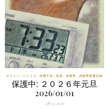
,
,
,
,
,
オナニー
ヒトイヌ
体調不良
排尿
貞操帯
貞操帯装着記録
保護中: ２０２６年元旦
2026/01/01
2月 12, 2026