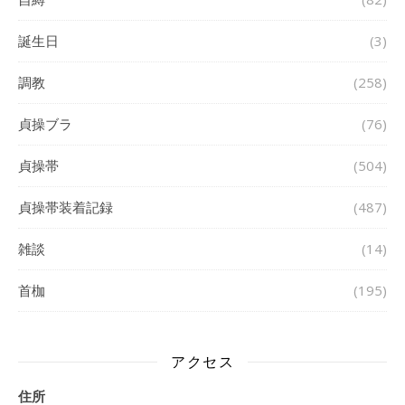
誕生日
(3)
調教
(258)
貞操ブラ
(76)
貞操帯
(504)
貞操帯装着記録
(487)
雑談
(14)
首枷
(195)
アクセス
住所