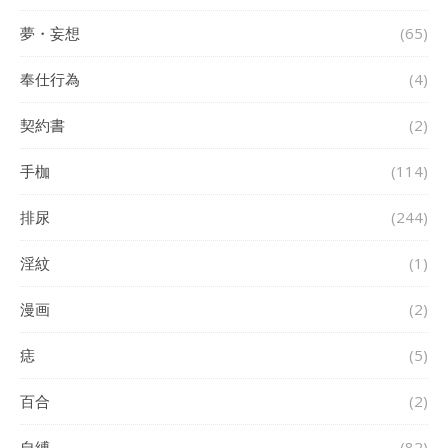
夢・妄想
(65)
奉仕行為
(4)
契約書
(2)
手枷
(114)
排尿
(244)
淫紋
(1)
漫画
(2)
痣
(5)
百合
(2)
自縛
(82)