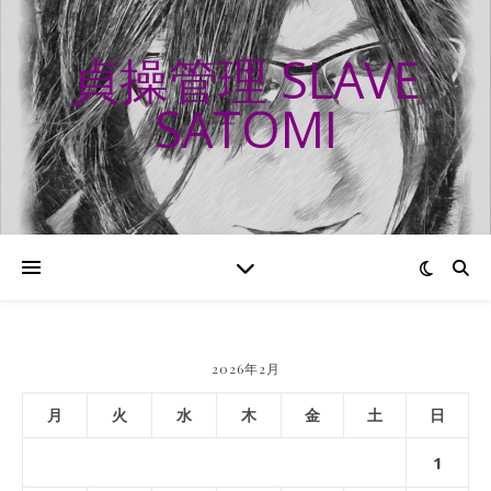
貞操管理 SLAVE
SATOMI
2026年2月
月
火
水
木
金
土
日
1