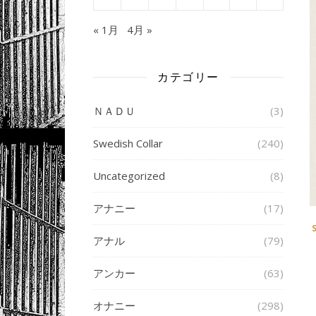
« 1月
4月 »
カテゴリー
ＮＡＤＵ
(3)
Swedish Collar
(240)
Uncategorized
(8)
アナニー
(17)
アナル
(79)
アンカー
(63)
オナニー
(298)