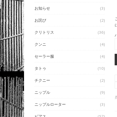
お知らせ
(3)
お詫び
(2)
クリトリス
(36)
クンニ
(4)
セーラー服
(4)
タトゥ
(10)
チクニー
(2)
ニップル
(9)
ニップルローター
(3)
ピアス
(57)