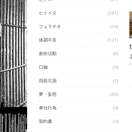
ヒトイヌ
(281)
フェラチオ
(30)
体調不良
(121)
創作活動
(6)
2
口枷
(5)
四肢欠損
(1)
夢・妄想
(65)
奉仕行為
(4)
契約書
(2)