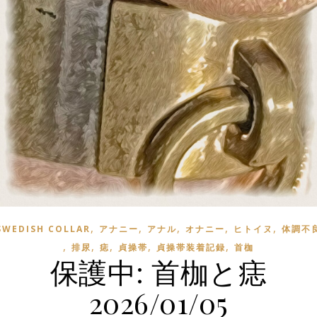
,
,
,
,
,
SWEDISH COLLAR
アナニー
アナル
オナニー
ヒトイヌ
体調不
,
,
,
,
,
排尿
痣
貞操帯
貞操帯装着記録
首枷
保護中: 首枷と痣
2026/01/05