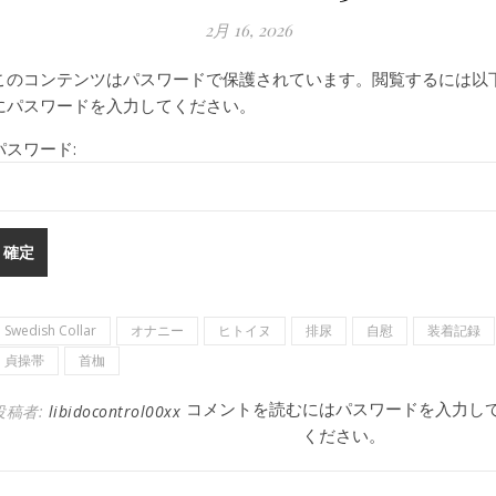
2月 16, 2026
このコンテンツはパスワードで保護されています。閲覧するには以
にパスワードを入力してください。
パスワード:
Swedish Collar
オナニー
ヒトイヌ
排尿
自慰
装着記録
貞操帯
首枷
コメントを読むにはパスワードを入力し
投稿者:
libidocontrol00xx
ください。