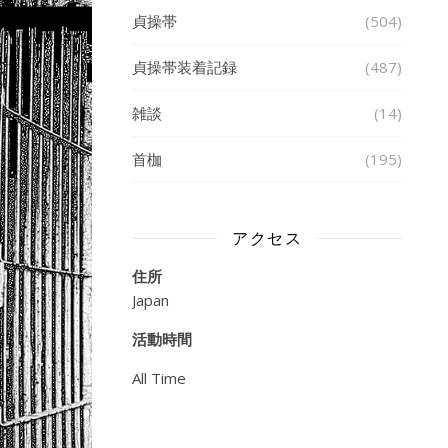
貞操帯
(504)
貞操帯装着記録
(487)
雑談
(14)
首枷
(195)
アクセス
住所
Japan
活動時間
All Time