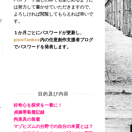
は努力して書かせていただきますので、
よろしければ閲覧してもらえれば幸いで
す。
下
１か月ごとにパスワードが更新し、
pixivfanbox
内の任意創作支援者ブログ
でパスワードを発表します。
目的及び内容
好奇心を探求を一番に！
て
貞操帯装着記録
拘束具の装着
マゾヒズムの分野での自分の本質とは？