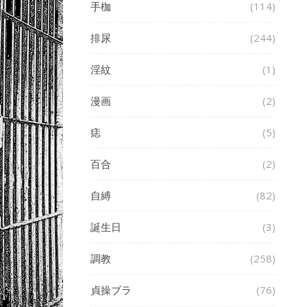
手枷
(114)
排尿
(244)
淫紋
(1)
漫画
(2)
痣
(5)
百合
(2)
自縛
(82)
誕生日
(3)
調教
(258)
貞操ブラ
(76)