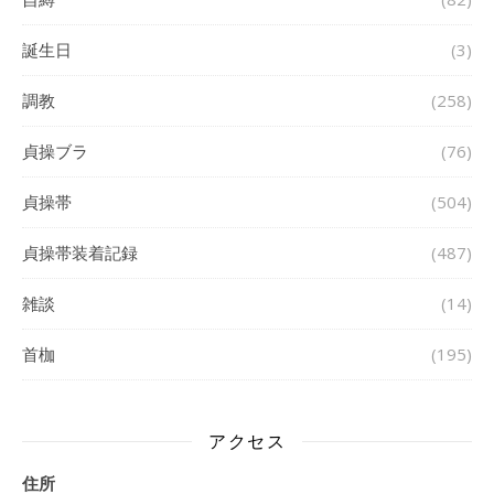
誕生日
(3)
調教
(258)
貞操ブラ
(76)
貞操帯
(504)
貞操帯装着記録
(487)
雑談
(14)
首枷
(195)
アクセス
住所