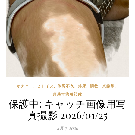
,
,
,
,
,
,
オナニー
ヒトイヌ
体調不良
排尿
調教
貞操帯
貞操帯装着記録
保護中: キャッチ画像用写
真撮影 2026/01/25
4月 7, 2026