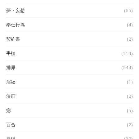
夢・妄想
(65)
奉仕行為
(4)
契約書
(2)
手枷
(114)
排尿
(244)
淫紋
(1)
漫画
(2)
痣
(5)
百合
(2)
自縛
(82)