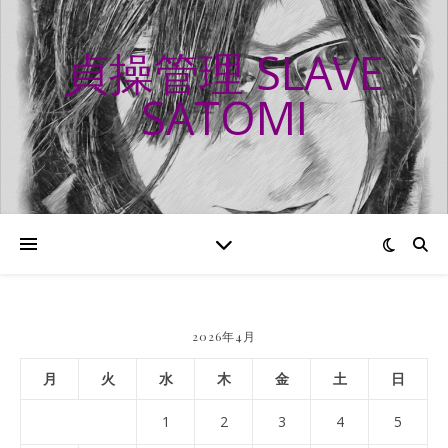
貞操管理 SLAVE
SATOMI
2026年4月
月
火
水
木
金
土
日
1
2
3
4
5