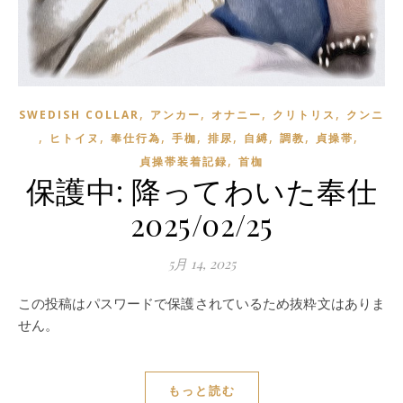
,
,
,
,
SWEDISH COLLAR
アンカー
オナニー
クリトリス
クンニ
,
,
,
,
,
,
,
,
ヒトイヌ
奉仕行為
手枷
排尿
自縛
調教
貞操帯
,
貞操帯装着記録
首枷
保護中: 降ってわいた奉仕
2025/02/25
5月 14, 2025
この投稿はパスワードで保護されているため抜粋文はありま
せん。
もっと読む