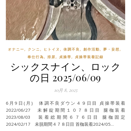
,
,
,
,
,
,
オナニー
クンニ
ヒトイヌ
体調不良
創作活動
夢・妄想
,
,
,
奉仕行為
排尿
貞操帯
貞操帯装着記録
シックスナイン、ロック
の日 2025/06/09
10月 8, 2025
6月9日(月) 体調不良ダウン４９日目 貞操帯装着
2022/06/27 未解錠期間１０７８日目 腿枷装着
2023/08/03 装着総期間６７６日目 腿枷固定
2024/02/17 未脱期間４７８日目 首枷装着2024/05…