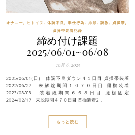
,
,
,
,
,
,
,
オナニー
ヒトイヌ
体調不良
奉仕行為
排尿
調教
貞操帯
貞操帯装着記録
締め付け課題
2025/06/01~06/08
10月 6, 2025
2025/06/01(日) 体調不良ダウン４１日目 貞操帯装着
2022/06/27 未解錠期間１０７０日目 腿枷装着
2023/08/03 装着総期間６６８日目 腿枷固定
2024/02/17 未脱期間４７０日目 首枷装着2…
もっと読む