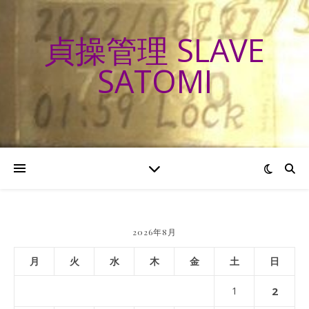
貞操管理 SLAVE
SATOMI
2026年8月
月
火
水
木
金
土
日
1
2