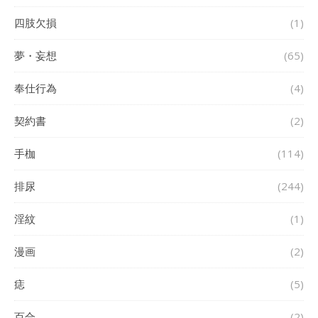
四肢欠損
(1)
夢・妄想
(65)
奉仕行為
(4)
契約書
(2)
手枷
(114)
排尿
(244)
淫紋
(1)
漫画
(2)
痣
(5)
百合
(2)