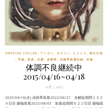
,
,
,
,
SWEDISH COLLAR
アンカー
オナニー
ヒトイヌ
奉仕行為
,
,
,
,
,
,
手枷
排尿
自縛
貞操帯
貞操帯装着記録
首枷
体調不良継続中
2015/04/16~04/18
9月 7, 2025
2025/04/16(水) 貞操帯装着2022/06/27 未解錠期間１０２
４日目 腿枷装着2023/08/03 装着総期間６２２日目 腿枷固