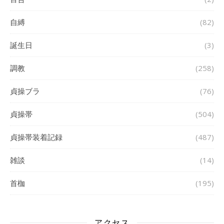
自縛
(82)
誕生日
(3)
調教
(258)
貞操ブラ
(76)
貞操帯
(504)
貞操帯装着記録
(487)
雑談
(14)
首枷
(195)
アクセス