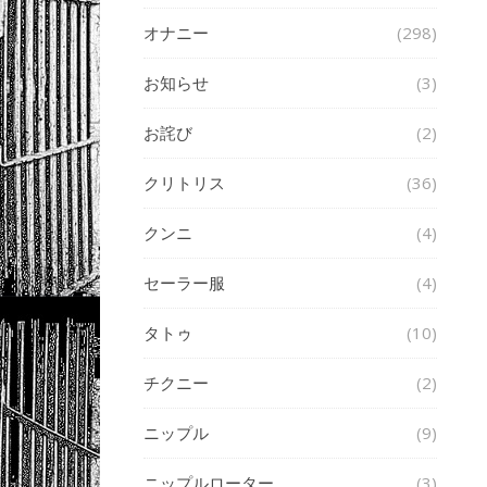
オナニー
(298)
お知らせ
(3)
お詫び
(2)
クリトリス
(36)
クンニ
(4)
セーラー服
(4)
タトゥ
(10)
チクニー
(2)
ニップル
(9)
ニップルローター
(3)