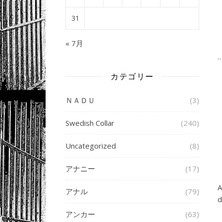
31
« 7月
…
カテゴリー
ＮＡＤＵ
(3)
Swedish Collar
(240)
Uncategorized
(8)
アナニー
(17)
A
アナル
(79)
d
アンカー
(63)