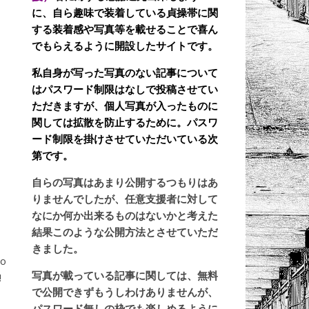
に、自ら趣味で装着している貞操帯に関
する装着感や写真等を載せることで喜ん
でもらえるように開設したサイトです。
私自身が写った写真のない記事について
はパスワード制限はなしで投稿させてい
ただきますが、個人写真が入ったものに
関しては拡散を防止するために。パスワ
ード制限を掛けさせていただいている次
第です。
自らの写真はあまり公開するつもりはあ
りませんでしたが、任意支援者に対して
なにか何か出来るものはないかと考えた
結果このような公開方法とさせていただ
きました。
o
写真が載っている記事に関しては、無料
!
で公開できずもうしわけありませんが、
パスワード無しの枠でも楽しめるように