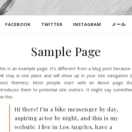
FACEBOOK
TWITTER
INSTAGRAM
メール
Sample Page
his is an example page. It’s different from a blog post because 
ill stay in one place and will show up in your site navigation (
ost themes). Most people start with an About page th
ntroduces them to potential site visitors. It might say somethi
ike this:
Hi there! I’m a bike messenger by day,
aspiring actor by night, and this is my
website. I live in Los Angeles, have a