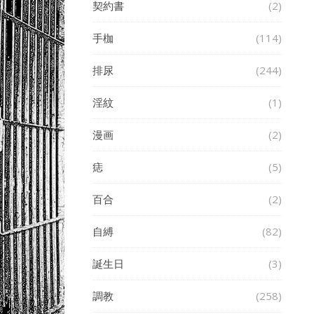
契約書
(2)
手枷
(114)
排尿
(244)
淫紋
(1)
漫画
(2)
痣
(5)
百合
(2)
自縛
(82)
誕生日
(3)
調教
(258)