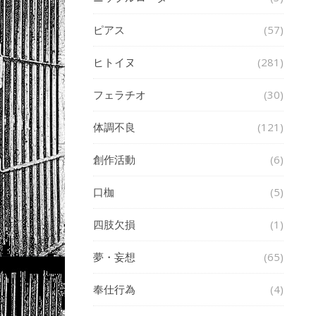
ピアス
(57)
ヒトイヌ
(281)
フェラチオ
(30)
体調不良
(121)
創作活動
(6)
口枷
(5)
四肢欠損
(1)
夢・妄想
(65)
奉仕行為
(4)