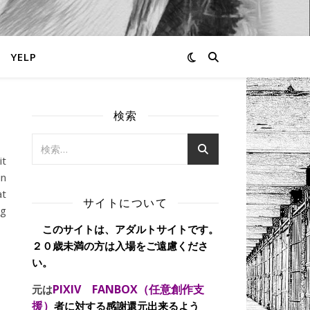
YELP
検索
it
in
at
サイトについて
ng
このサイトは、アダルトサイトです。
２０歳未満の方は入場をご遠慮くださ
い。
PIXIV FANBOX（任意創作支
元は
援）
者に対する感謝還元出来るよう