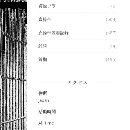
貞操ブラ
(76)
貞操帯
(504)
貞操帯装着記録
(487)
雑談
(14)
首枷
(195)
アクセス
住所
Japan
活動時間
All Time