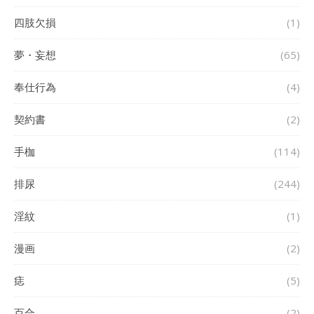
四肢欠損
(1)
夢・妄想
(65)
奉仕行為
(4)
契約書
(2)
手枷
(114)
排尿
(244)
淫紋
(1)
漫画
(2)
痣
(5)
百合
(2)