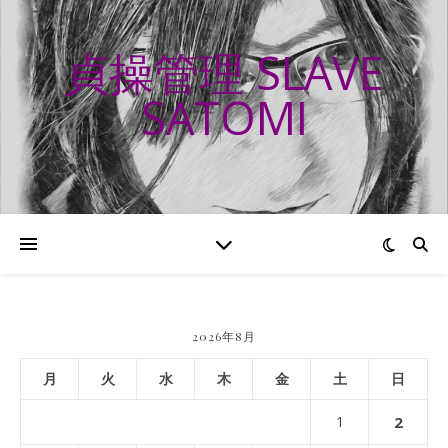
貞操管理 SLAVE
SATOMI
2026年8月
月
火
水
木
金
土
日
1
2