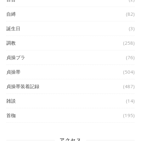
自縛
(82)
誕生日
(3)
調教
(258)
貞操ブラ
(76)
貞操帯
(504)
貞操帯装着記録
(487)
雑談
(14)
首枷
(195)
アクセス